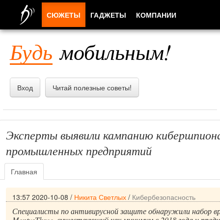
СЮЖЕТЫ
ГАДЖЕТЫ
КОМПАНИИ
ЛЮДИ
Будь
мобильным!
ПРИЛОЖЕНИЯ
Вход
Читай полезные советы!
Эксперты выявили кампанию кибершпион
промышленных предприятий
Главная
13:57 2020-10-08
/
Никита Светлых
/
Кибербезопасность
Специалисты по антивирусной защите обнаружили набор вр
MontysThree, существующий как минимум с 2018 года и пред