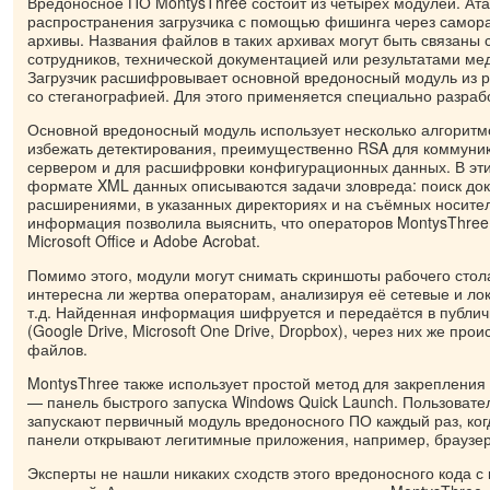
Вредоносное ПО MontysThree состоит из четырёх модулей. Ата
распространения загрузчика с помощью фишинга через само
архивы. Названия файлов в таких архивах могут быть связаны 
сотрудников, технической документацией или результатами ме
Загрузчик расшифровывает основной вредоносный модуль из 
со стеганографией. Для этого применяется специально разраб
Основной вредоносный модуль использует несколько алгорит
избежать детектирования, преимущественно RSA для коммуни
сервером и для расшифровки конфигурационных данных. В эт
формате XML данных описываются задачи зловреда: поиск до
расширениями, в указанных директориях и на съёмных носите
информация позволила выяснить, что операторов MontysThree
Microsoft Office и Adobe Acrobat.
Помимо этого, модули могут снимать скриншоты рабочего стол
интересна ли жертва операторам, анализируя её сетевые и ло
т.д. Найденная информация шифруется и передаётся в публи
(Google Drive, Microsoft One Drive, Dropbox), через них же пр
файлов.
MontysThree также использует простой метод для закрепления
— панель быстрого запуска Windows Quick Launch. Пользовател
запускают первичный модуль вредоносного ПО каждый раз, ко
панели открывают легитимные приложения, например, браузе
Эксперты не нашли никаких сходств этого вредоносного кода с