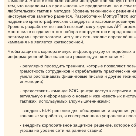
кампаний. Атаки с использованием инструментов MontysThree 
тем, что нацелены на промышленные предприятия, но и сочет
любительских тактик и методов. Уровень технических решений 
инструментов заметно разнится. Разработчики MontysThree и
надёжные криптографические стандарты и кастомизированную
Уровень разработки не такой высокий, как у крупных APT-игрок
много сил в создание этого набора инструментов и продолжают
поэтому мы предполагаем, что у них есть вполне определённы
кампания не является краткосрочной.
Чтобы защитить корпоративную инфраструктуру от подобных ат
информационной безопасности рекомендует компаниям:
- регулярно проводить тренинги, которые позволяют по
грамотность сотрудников и отрабатывать практические н
умели распознавать фишинговые письма и другие техни
инженерии;
- предоставить команде SOC-центра доступ к сервисам,
актуальную информацию о новых и уже известных инстру
тактиках, используемых злоумышленниками;
- внедрить EDR-решение для обнаружения и изучения уг
конечные устройства, и своевременного устранения посл
- внедрить корпоративное защитное решение, которое о
угрозы на уровне сети на ранней стадии;