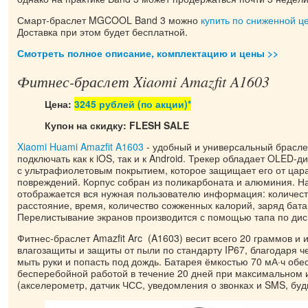
Смарт-браслет MGCOOL Band 3 можно
купить по сниженной ц
Доставка при этом будет бесплатной.
Смотреть полное описание, комплектацию и цены >>
Фитнес-браслет Xiaomi Amazfit A1603
Цена:
3245 рублей (по акции)*
Купон на скидку: FLESH SALE
Xiaomi Huami Amazfit A1603
- удобный и универсальный брасле
подключать как к iOS, так и к Android. Трекер обладает OLED-
с ультрафиолетовым покрытием, которое защищает его от цар
повреждений. Корпус собран из поликарбоната и алюминия. Н
отображается вся нужная пользователю информация: количест
расстояние, время, количество сожженных калорий, заряд бата
Перелистывание экранов производится с помощью тапа по дис
Фитнес-браслет Amazfit Arc (A1603) весит всего 20 граммов и 
влагозащиты и защиты от пыли по стандарту IP67, благодаря ч
мыть руки и попасть под дождь. Батарея ёмкостью 70 мА·ч обе
бесперебойной работой в течение 20 дней при максимальном 
(акселерометр, датчик ЧСС, уведомления о звонках и SMS, буди