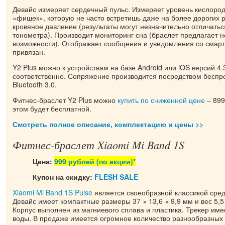
Девайс измеряет сердечный пульс. Измеряет уровень кислорода
«фишек», которую не часто встретишь даже на более дорогих 
кровяное давление (результаты могут незначительно отличатьс
тонометра). Производит мониторинг сна (браслет предлагает н
возможности). Отображает сообщения и уведомления со смарт
привязан.
Y2 Plus можно к устройствам на базе Android или iOS версий 4.
соответственно. Сопряжение производится посредством беспр
Bluetooth 3.0.
Фитнес-браслет Y2 Plus можно
купить по сниженной цене
– 899
этом будет бесплатной.
Смотреть полное описание, комплектацию и цены >>
Фитнес-браслет Xiaomi Mi Band 1S
Цена:
999 рублей (по акции)*
Купон на скидку:
FLESH SALE
Xiaomi Mi Band 1S Pulse
является своеобразной классикой сред
Девайс имеет компактные размеры 37 × 13,6 × 9,9 мм и вес 5,5
Корпус выполнен из магниевого сплава и пластика. Трекер име
воды. В продаже имеется огромное количество разнообразных 