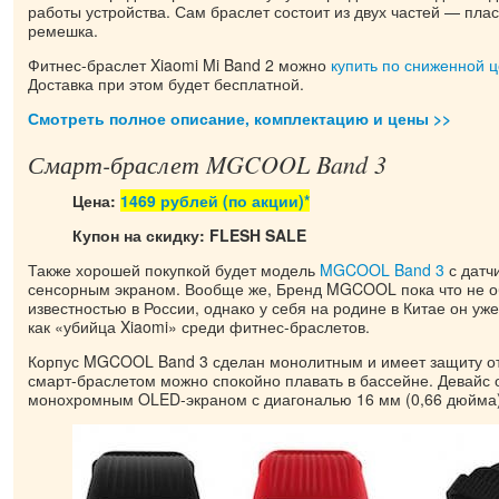
работы устройства. Сам браслет состоит из двух частей — пла
ремешка.
Фитнес-браслет Xiaomi Mi Band 2 можно
купить по сниженной 
Доставка при этом будет бесплатной.
Смотреть полное описание, комплектацию и цены >>
Смарт-браслет MGCOOL Band 3
Цена:
1469 рублей (по акции)*
Купон на скидку: FLESH SALE
Также хорошей покупкой будет модель
MGCOOL Band 3
с датч
сенсорным экраном. Вообще же, Бренд MGCOOL пока что не о
известностью в России, однако у себя на родине в Китае он уж
как «убийца Xiaomi» среди фитнес-браслетов.
Корпус MGCOOL Band 3 сделан монолитным и имеет защиту от 
смарт-браслетом можно спокойно плавать в бассейне. Девайс
монохромным OLED-экраном с диагональю 16 мм (0,66 дюйма)