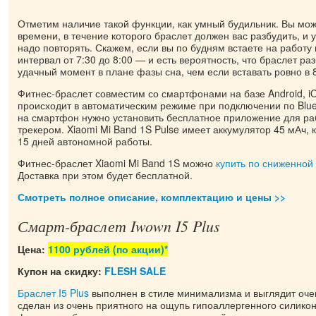
Отметим наличие такой функции, как умный будильник. Вы мож
времени, в течение которого браслет должен вас разбудить, и ук
надо повторять. Скажем, если вы по будням встаете на работу в
интервал от 7:30 до 8:00 — и есть вероятность, что браслет ра
удачный момент в плане фазы сна, чем если вставать ровно в 8
Фитнес-браслет совместим со смартфонами на базе Android, i
происходит в автоматическим режиме при подключении по Blue
на смартфон нужно установить бесплатное приложение для ра
трекером. Xiaomi Mi Band 1S Pulse имеет аккумулятор 45 мАч, к
15 дней автономной работы.
Фитнес-браслет Xiaomi Mi Band 1S можно
купить по сниженной
Доставка при этом будет бесплатной.
Смотреть полное описание, комплектацию и цены >>
Смарт-браслет Iwown I5 Plus
Цена:
1100 рублей (по акции)*
Купон на скидку:
FLESH SALE
Браслет I5 Plus
выполнен в стиле минимализма и выглядит оче
сделан из очень приятного на ощупь гипоаллергенного силико