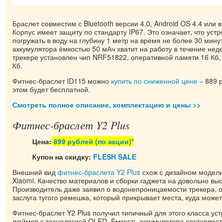
Браслет совместим с Bluetooth версии 4.0, Android OS 4.4 или 
Корпус имеет защиту по стандарту IP67. Это означает, что уст
погружать в воду на глубину 1 метр на время не более 30 мину
аккумулятора ёмкостью 50 мАч хватит на работу в течение нед
трекере установлен чип NRF51822, оперативной памяти 16 Кб,
Кб.
Фитнес-браслет ID115 можно
купить по сниженной цене –
889 р
этом будет бесплатной.
Смотреть полное описание, комплектацию и цены >>
Фитнес-браслет Y2 Plus
Цена:
899 рублей (по акции)*
Купон на скидку:
FLESH SALE
Внешний вид
фитнес-браслета Y2 Plus
схож с дизайном модели
Xiaomi. Качество материалов и сборки гаджета на довольно вы
Производитель даже заявил о водонепроницаемости трекера, о
заслуга тугого ремешка, который прикрывает места, куда может
Фитнес-браслет Y2 Plus получил типичный для этого класса устр
дюймов с технологией OLED. Ёмкость аккумулятора составляет