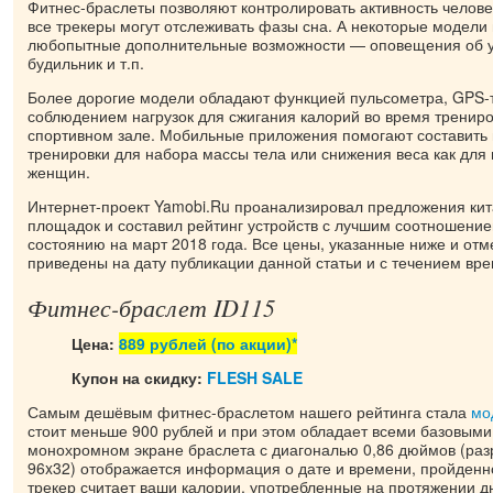
Фитнес-браслеты позволяют контролировать активность человек
все трекеры могут отслеживать фазы сна. А некоторые модели
любопытные дополнительные возможности — оповещения об 
будильник и т.п.
Более дорогие модели обладают функцией пульсометра, GPS-т
соблюдением нагрузок для сжигания калорий во время трениро
спортивном зале. Мобильные приложения помогают составить
тренировки для набора массы тела или снижения веса как для 
женщин.
Интернет-проект Yamobi.Ru проанализировал предложения кит
площадок и составил рейтинг устройств с лучшим соотношение
состоянию на март 2018 года. Все цены, указанные ниже и отм
приведены на дату публикации данной статьи и с течением вре
Фитнес-браслет ID115
Цена:
889 рублей (по акции)*
Купон на скидку:
FLESH SALE
Самым дешёвым фитнес-браслетом нашего рейтинга стала
мо
стоит меньше 900 рублей и при этом обладает всеми базовым
монохромном экране браслета с диагональю 0,86 дюймов (ра
96x32) отображается информация о дате и времени, пройденн
трекер считает ваши калории, употребленные на протяжении дн