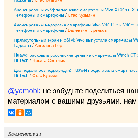
Анонсированы субфлагманские смартфоны Vivo X100s и X10
Телефоны и смартфоны
/
Стас Кузьмин
Анонсированы недорогие смартфоны Vivo V40 Lite и V40e: 
Телефоны и смартфоны
/
Валентин Гуренков
Прямоугольный экран и eSIM: Vivo выпустила смарт-часы W
Гаджеты
/
Ангелина Гор
Huawei раскрыла российские цены на смарт-часы Watch GT 
Hi-Tech
/
Никита Светлых
Две недели без подзарядки: Huawei представила смарт-час
Hi-Tech
/
Стас Кузьмин
@yamobi:
не забудьте поделиться на
материалом с вашими друзьями, нам 
приятн
|