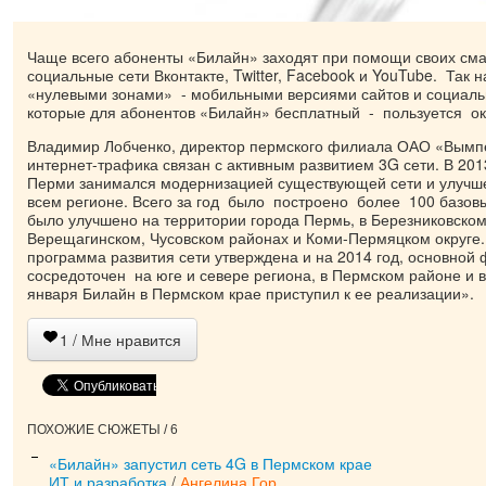
Чаще всего абоненты «Билайн» заходят при помощи своих сма
социальные сети Вконтакте, Twitter, Facebook и YouTube. Так
«нулевыми зонами» - мобильными версиями сайтов и социальн
которые для абонентов «Билайн» бесплатный - пользуется ок
Владимир Лобченко, директор пермского филиала ОАО «Вымп
интернет-трафика связан с активным развитием 3G сети. В 201
Перми занимался модернизацией существующей сети и улучш
всем регионе. Всего за год было построено более 100 базов
было улучшено на территории города Пермь, в Березниковском
Верещагинском, Чусовском районах и Коми-Пермяцком округе
программа развития сети утверждена и на 2014 год, основной 
сосредоточен на юге и севере региона, в Пермском районе и 
января Билайн в Пермском крае приступил к ее реализации».
1
/ Мне нравится
ПОХОЖИЕ СЮЖЕТЫ / 6
«Билайн» запустил сеть 4G в Пермском крае
ИТ и разработка
/
Ангелина Гор