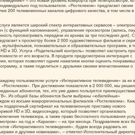
елевидение» – это новый уровень комфорта при телепросмотре, к
индивидуально под пользователя. «Ростелеком» предлагает своим
ее 200 телевизионных каналов цифрового качества, в том числе в
луги является широкий спектр интерактивных сервисов – электро
ч (с функцией напоминания), управление просмотром (запись, пау
ность просматривать передачи из архива за три последних дня). 
едлагает к просмотру более 2 000 художественных фильмов и сер
, мультфильмов, познавательных и образовательных программ, в 
HD и 3D. Услуга «Родительский контроль» позволяет настроить пр
исимости от его возраста. В продукте предусмотрена интеграция с
ми, которая позволяет одним нажатием кнопки оценить понравив
ограмму, а также поделиться с друзьями своими впечатлениями о
аждому пользователю услуги «Интерактивное телевидение» за их 
и «Ростелеком». При достижении показателя в 2 000 000, мы решил
реданных абонентов, тех, кто уже давно пользуется преимущества
ТВ». Из общей базы абонентов были выбраны «юбилейные»
аждом из восьми макрорегиональных филиалов «Ростелекома». Ка
чен подарочный сертификат на телевизионную приставку нового
ержкой HD и 3D, видеосендер, который позволяет организовать
ключение телевизора, а также право бесплатного пользования усл
мотром» на год и «Караоке» – на три месяца. Поздравляем всех б
нтов «Интерактивного телевидения», будем всегда радовать их
ерами и другими новинками», – отметил Исполнительный директо