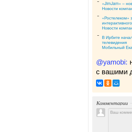
«JimJam» – но
Новости компа
«Ростелеком» з
интерактивног
Новости компа
В Ирбите нача
телевидения
Мобильный Ека
@yamobi:
с вашими д
Комментарии