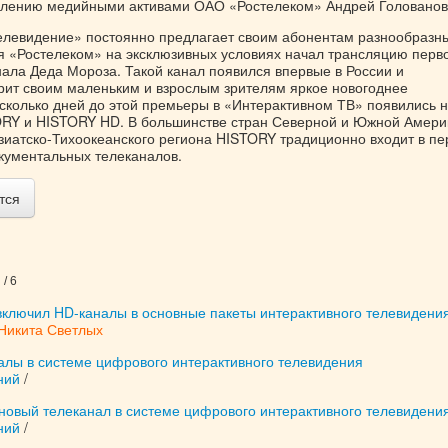
влению медийными активами ОАО «Ростелеком» Андрей Голованов
елевидение» постоянно предлагает своим абонентам разнообразн
ря «Ростелеком» на эксклюзивных условиях начал трансляцию перв
нала Деда Мороза. Такой канал появился впервые в России и
рит своим маленьким и взрослым зрителям яркое новогоднее
есколько дней до этой премьеры в «Интерактивном ТВ» появились 
RY и HISTORY HD. В большинстве стран Северной и Южной Амери
Азиатско-Тихоокеанского региона HISTORY традиционно входит в п
окументальных телеканалов.
тся
/ 6
включил HD-каналы в основные пакеты интерактивного телевидени
Никита Светлых
алы в системе цифрового интерактивного телевидения
ний
/
новый телеканал в системе цифрового интерактивного телевидени
ний
/