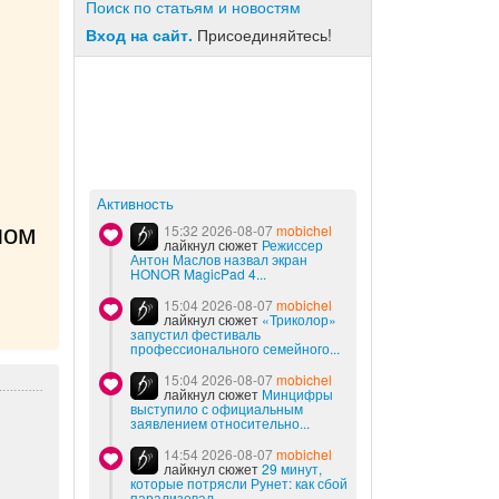
Поиск по статьям и новостям
Вход на сайт.
Присоединяйтесь!
Активность
ом 
15:32 2026-08-07
mobichel
лайкнул сюжет
Режиссер
Антон Маслов назвал экран
HONOR MagicPad 4...
15:04 2026-08-07
mobichel
лайкнул сюжет
«Триколор»
запустил фестиваль
профессионального семейного...
15:04 2026-08-07
mobichel
лайкнул сюжет
Минцифры
выступило с официальным
заявлением относительно...
14:54 2026-08-07
mobichel
лайкнул сюжет
29 минут,
которые потрясли Рунет: как сбой
парализовал...