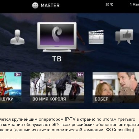
ется крупнейшим оператором IP-TV в стране: по итогам третьего
да компания обслуживает 56% всех российских абонентов интеракти
ения (данные из отчета аналитической компании iKS Consulting).