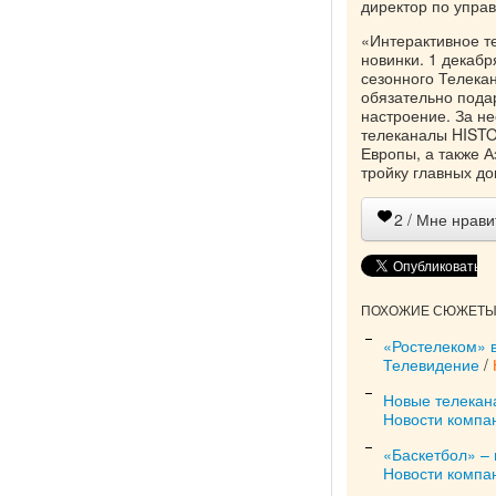
директор по упра
«Интерактивное т
новинки. 1 декаб
сезонного Телека
обязательно пода
настроение. За н
телеканалы HISTO
Европы, а также 
тройку главных д
2
/ Мне нрави
ПОХОЖИЕ СЮЖЕТЫ 
«Ростелеком» 
Телевидение
/
Новые телекан
Новости компа
«Баскетбол» – 
Новости компа