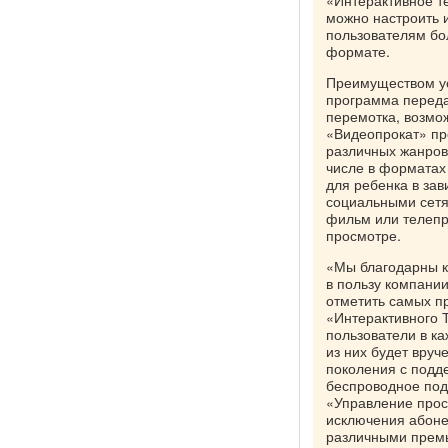
«Интерактивное т
можно настроить 
пользователям бол
формате.
Преимуществом ус
программа переда
перемотка, возмож
«Видеопрокат» пр
различных жанров
числе в форматах 
для ребенка в зав
социальными сетя
фильм или телепр
просмотре.
«Мы благодарны к
в пользу компани
отметить самых п
«Интерактивного 
пользователи в к
из них будет вру
поколения с подд
беспроводное под
«Управление прос
исключения абоне
различными премь