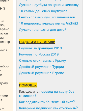
оторый
Лучшие ноутбуки по цене и качеству
 HD-
10 самых дешёвых ноутбуков
Рейтинг самых лучших планшетов
нная
10 недорогих планшетов на Android
за,
Сервис
Лучшие планшеты для детей
иалов
том
осмотр
ПОДОБРАТЬ ТАРИФ:
Роуминг за границей 2019
шийся
Роуминг по России 2019
Сколько стоит связь в Крыму
выбор
Дешёвый роуминг в Турции
и
Дешёвый роуминг в Европе
ми
ждому
ПОМОЩЬ:
Как сделать
перевод на карту без
комиссии?
угами
ез
Как подключить Контентный счёт?
Коварные подписки: как отключить?
р –