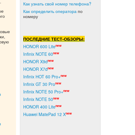
.
Как узнать свой номер телефона?
ые
Как о
пределить оператора
по
ого
номеру
новые
ки,
ПОСЛЕДНИЕ ТЕСТ-ОБЗОРЫ:
ервую
new
HONOR 600 Lite
new
Infinix NOTE 60
new
HONOR X9d
new
HONOR X7d
new
Infinix HOT 60 Pro+
new
Infinix GT 30 Pro
new
Infinix NOTE 50 Pro+
я
new
Infinix NOTE 50
new
HONOR 400 Lite
new
Huawei MatePad 12 X
я