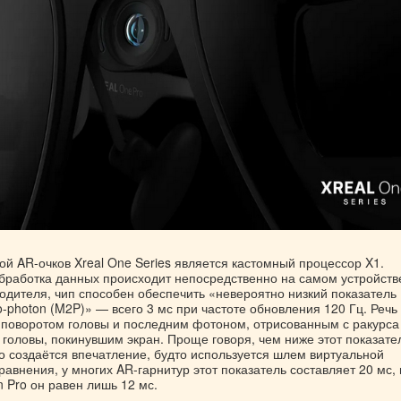
й AR-очков Xreal One Series является кастомный процессор X1.
обработка данных происходит непосредственно на самом устройств
одителя, чип способен обеспечить «невероятно низкий показатель
o-photon (M2P)» — всего 3 мс при частоте обновления 120 Гц. Речь
 поворотом головы и последним фотоном, отрисованным с ракурса
головы, покинувшим экран. Проще говоря, чем ниже этот показате
о создаётся впечатление, будто используется шлем виртуальной
равнения, у многих AR-гарнитур этот показатель составляет 20 мс, 
n Pro он равен лишь 12 мс.