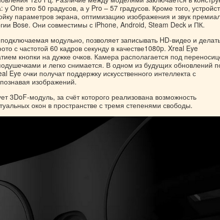
: у One это 50 градусов, а у Pro – 57 градусов. Кроме того, устройс
ойку параметров экрана, оптимизацию изображения и звук премиа
гии Bose. Они совместимы с iPhone, Android, Steam Deck и ПК.
, подключаемая модульно, позволяет записывать HD-видео и делать
то с частотой 60 кадров секунду в качестве1080p. Xreal Eye
тием кнопки на дужке очков. Камера располагается под переносиц
одушечками и легко снимается. В одном из будущих обновлений п
al Eye очки получат поддержку искусственного интеллекта с
познавая изображений.
ует 3DoF-модуль, за счёт которого реализована возможность
уальных окон в пространстве с тремя степенями свободы.