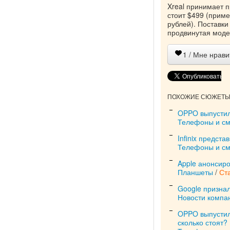
Xreal принимает п
стоит $499 (приме
рублей). Поставки
продвинутая модел
1
/ Мне нрави
ПОХОЖИЕ СЮЖЕТЫ 
OPPO выпустил
Телефоны и с
Infinix предст
Телефоны и с
Apple анонсиро
Планшеты
/
Ст
Google признал
Новости компа
OPPO выпустила
сколько стоят?