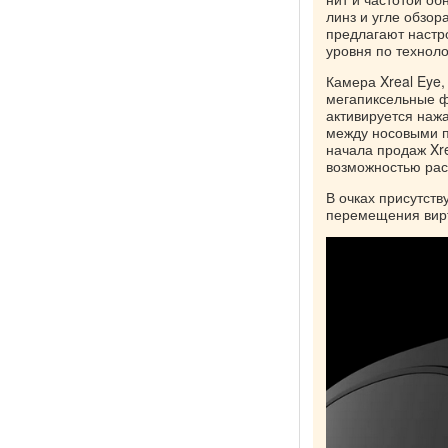
линз и угле обзора
предлагают настр
уровня по техноло
Камера Xreal Eye
мегапиксельные фо
активируется нажа
между носовыми п
начала продаж Xre
возможностью рас
В очках присутств
перемещения вирт