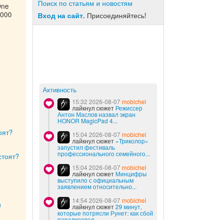
Поиск по статьям и новостям
One
1000
Вход на сайт.
Присоединяйтесь!
Активность
15:32 2026-08-07
mobichel
лайкнул сюжет
Режиссер
Антон Маслов назвал экран
HONOR MagicPad 4...
оят?
15:04 2026-08-07
mobichel
лайкнул сюжет
«Триколор»
запустил фестиваль
профессионального семейного...
стоят?
15:04 2026-08-07
mobichel
лайкнул сюжет
Минцифры
выступило с официальным
заявлением относительно...
14:54 2026-08-07
mobichel
и
лайкнул сюжет
29 минут,
которые потрясли Рунет: как сбой
парализовал...