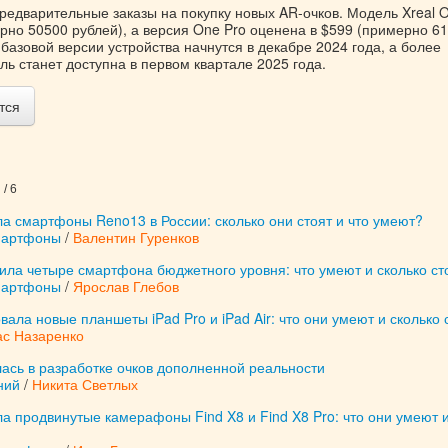
редварительные заказы на покупку новых AR-очков. Модель Xreal 
рно 50500 рублей), а версия One Pro оценена в $599 (примерно 6
 базовой версии устройства начнутся в декабре 2024 года, а более
ь станет доступна в первом квартале 2025 года.
тся
/ 6
а смартфоны Reno13 в России: сколько они стоят и что умеют?
мартфоны
/
Валентин Гуренков
авила четыре смартфона бюджетного уровня: что умеют и сколько ст
мартфоны
/
Ярослав Глебов
вала новые планшеты iPad Pro и iPad Air: что они умеют и сколько 
ас Назаренко
ась в разработке очков дополненной реальности
ний
/
Никита Светлых
 продвинутые камерафоны Find X8 и Find X8 Pro: что они умеют 