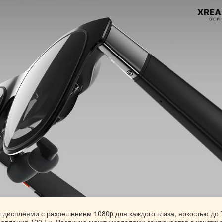
 дисплеями с разрешением 1080p для каждого глаза, яркостью до 
бновления 120 Гц. Различие между моделями заключается в констру