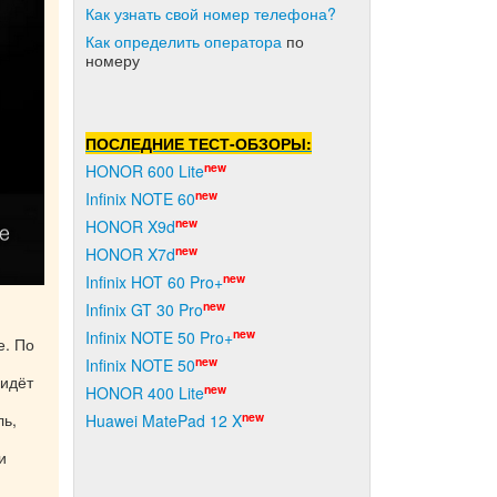
Как узнать свой номер телефона?
Как о
пределить оператора
по
номеру
ПОСЛЕДНИЕ ТЕСТ-ОБЗОРЫ:
new
HONOR 600 Lite
new
Infinix NOTE 60
new
HONOR X9d
new
HONOR X7d
new
Infinix HOT 60 Pro+
new
Infinix GT 30 Pro
new
Infinix NOTE 50 Pro+
е. По
new
Infinix NOTE 50
 идёт
new
HONOR 400 Lite
ль,
new
Huawei MatePad 12 X
и