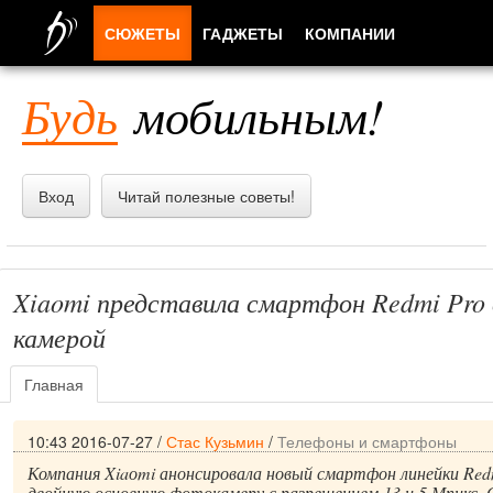
СЮЖЕТЫ
ГАДЖЕТЫ
КОМПАНИИ
ЛЮДИ
Будь
мобильным!
ПРИЛОЖЕНИЯ
Вход
Читай полезные советы!
Xiaomi представила смартфон Redmi Pro 
камерой
Главная
10:43 2016-07-27
/
Стас Кузьмин
/
Телефоны и смартфоны
Компания Xiaоmi анонсировала новый смартфон линейки Red
двойную основную фотокамеру с разрешением 13 и 5 Мпикс.