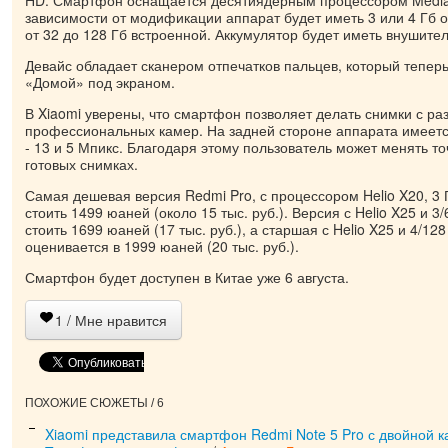
HD. Смартфон оснащается десятиядерным процессором MediaT
зависимости от модификации аппарат будет иметь 3 или 4 Гб 
от 32 до 128 Гб встроенной. Аккумулятор будет иметь внушите
Девайс обладает сканером отпечатков пальцев, который тепер
«Домой» под экраном.
В Xiaomi уверены, что смартфон позволяет делать снимки с р
профессиональных камер. На задней стороне аппарата имеетс
- 13 и 5 Мпикс. Благодаря этому пользователь может менять то
готовых снимках.
Самая дешевая версия Redmi Pro, с процессором Helio X20, 3 
стоить 1499 юаней (около 15 тыс. руб.). Версия с Helio X25 и 3
стоить 1699 юаней (17 тыс. руб.), а старшая с Helio X25 и 4/12
оценивается в 1999 юаней (20 тыс. руб.).
Смартфон будет доступен в Китае уже 6 августа.
1
/ Мне нравится
ПОХОЖИЕ СЮЖЕТЫ / 6
Xiaomi представила смартфон Redmi Note 5 Pro с двойной 