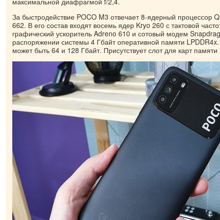
максимальной диафрагмой f/2,4.
За быстродействие POCO M3 отвечает 8-ядерный процессор 
662. В его состав входят восемь ядер Kryo 260 с тактовой часто
графический ускоритель Adreno 610 и сотовый модем Snapdrag
распоряжении системы 4 Гбайт оперативной памяти LPDDR4x.
может быть 64 и 128 Гбайт. Присутствует слот для карт памяти