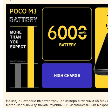
На задней стороне имеется тройная камера с главным 48 Мпикс 
мегапиксельным датчиком глубины и 2-мегапиксельным макро