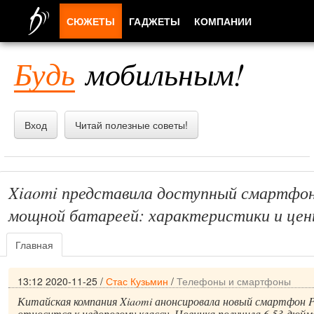
СЮЖЕТЫ
ГАДЖЕТЫ
КОМПАНИИ
ЛЮДИ
Будь
мобильным!
ПРИЛОЖЕНИЯ
Вход
Читай полезные советы!
Xiaomi представила доступный смартфо
мощной батареей: характеристики и це
Главная
13:12 2020-11-25
/
Стас Кузьмин
/
Телефоны и смартфоны
Китайская компания Xiaomi анонсировала новый смартфон
относится к недорогому классу. Новинка получила 6,53-дюйм