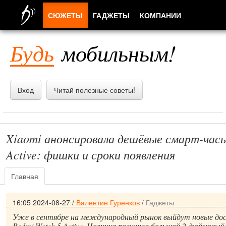
СЮЖЕТЫ
ГАДЖЕТЫ
КОМПАНИИ
ЛЮДИ
Будь
мобильным!
ПРИЛОЖЕНИЯ
Вход
Читай полезные советы!
Xiaomi анонсировала дешёвые смарт-часы
Active: фишки и сроки появления
Главная
16:05 2024-08-27
/
Валентин Гуренков
/
Гаджеты
Уже в сентябре на международный рынок выйдут новые до
Redmi Watch 5 Active. Новинка получила большой 2-дюймовый