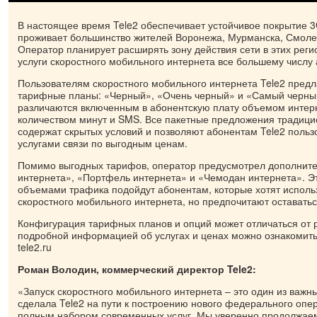
В настоящее время Tele2 обеспечивает устойчивое покрытие 3
проживает большинство жителей Воронежа, Мурманска, Смоле
Оператор планирует расширять зону действия сети в этих реги
услуги скоростного мобильного интернета все большему числу 
Пользователям скоростного мобильного интернета Tele2 предл
тарифные планы: «Черный», «Очень черный» и «Самый черн
различаются включенным в абонентскую плату объемом интерн
количеством минут и SMS. Все пакетные предложения традици
содержат скрытых условий и позволяют абонентам Tele2 поль
услугами связи по выгодным ценам.
Помимо выгодных тарифов, оператор предусмотрел дополните
интернета», «Портфель интернета» и «Чемодан интернета». Э
объемами трафика подойдут абонентам, которые хотят исполь
скоростного мобильного интернета, но предпочитают оставать
Конфигурация тарифных планов и опций может отличаться от р
подробной информацией об услугах и ценах можно ознакомитьс
tele2.ru
Роман Володин, коммерческий директор
Tele
2:
«Запуск скоростного мобильного интернета – это один из важн
сделала Tele2 на пути к построению нового федерального опер
полным набором современных услуг. Мы уверенно продолжае