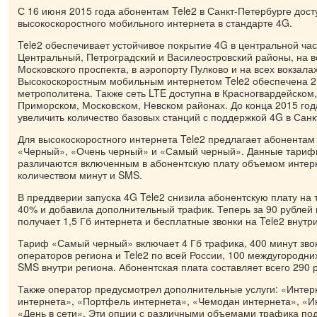
С 16 июня 2015 года абонентам Tele2 в Санкт-Петербурге дост
высокоскоростного мобильного интернета в стандарте 4G.
Tele2 обеспечивает устойчивое покрытие 4G в центральной час
Центральный, Петроградский и Василеостровский районы, на 
Московского проспекта, в аэропорту Пулково и на всех вокзала
Высокоскоростным мобильным интернетом Tele2 обеспечена 2
метрополитена. Также сеть LTE доступна в Красногвардейском,
Приморском, Московском, Невском районах. До конца 2015 год
увеличить количество базовых станций с поддержкой 4G в Санкт
Для высокоскоростного интернета Tele2 предлагает абонентам
«Черный», «Очень черный» и «Самый черный». Данные тари
различаются включенным в абонентскую плату объемом интерн
количеством минут и SMS.
В преддверии запуска 4G Tele2 снизила абонентскую плату на
40% и добавила дополнительный трафик. Теперь за 90 рублей 
получает 1,5 Гб интернета и бесплатные звонки на Tele2 внутр
Тариф «Самый черный» включает 4 Гб трафика, 400 минут зво
операторов региона и Tele2 по всей России, 100 междугородних
SMS внутри региона. Абонентская плата составляет всего 290 
Также оператор предусмотрел дополнительные услуги: «Интерн
интернета», «Портфель интернета», «Чемодан интернета», «И
«День в сети». Эти опции с различными объемами трафика по