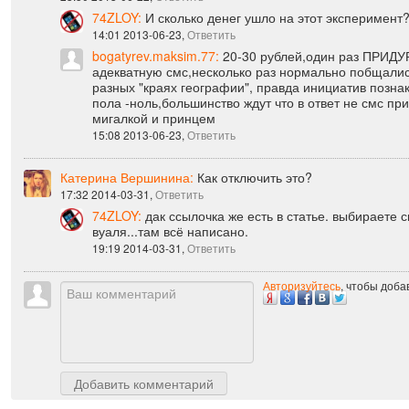
МЕРУ СИЛ ДУМАЮТ О НАРОДЕ ,КОТОРОМУ НА ОЙФОН 
23:50 2013-06-22,
Ответить
74ZLOY:
И сколько денег ушло на этот эксперимент?
14:01 2013-06-23,
Ответить
bogatyrev.maksim.77:
20-30 рублей,один раз ПРИДУР
адекватную смс,несколько раз нормально побщалис
разных "краях географии", правда инициатив позна
пола -ноль,большинство ждут что в ответ не смс при
мигалкой и принцем
15:08 2013-06-23,
Ответить
Катерина Вершинина:
Как отключить это?
17:32 2014-03-31,
Ответить
74ZLOY:
дак ссылочка же есть в статье. выбираете с
вуаля...там всё написано.
19:19 2014-03-31,
Ответить
Авторизуйтесь
, чтобы доб