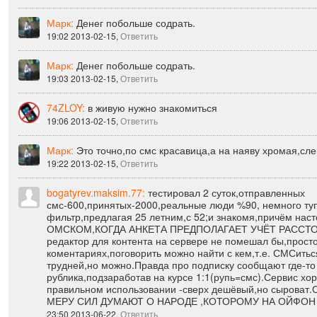
тему замутили...
13:19 2013-02-15,
Ответить
Марк:
Денег побольше содрать.
19:02 2013-02-15,
Ответить
Марк:
Денег побольше содрать.
19:03 2013-02-15,
Ответить
74ZLOY:
в живую нужно знакомиться
19:06 2013-02-15,
Ответить
Марк:
Это точно,по смс красавица,а на наяву хромая,сле
19:22 2013-02-15,
Ответить
bogatyrev.maksim.77:
тестировал 2 суток,отправленных
смс-600,принятых-2000,реальные люди %90, немного туп
фильтр,предлагая 25 летним,с 52;и знакомя,причём на
ОМСКОМ,КОГДА АНКЕТА ПРЕДПОЛАГАЕТ УЧЁТ РАССТОЯ
редактор для контента на сервере не помешал бы,простой
коментариях,поговорить можно найти с кем,т.е. СМСитьс
трудней,но можно.Правда про подписку сообщают где-то
рублика,подзаработав на курсе 1:1(рупь=смс).Сервис х
правильном использовании -сверх дешёвый,но сыроват