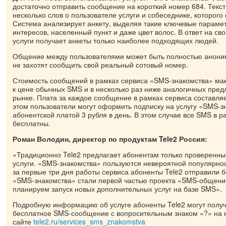
достаточно отправить сообщение на короткий номер 684. Текс
несколько слов о пользователе услуги и собеседнике, которого 
Система анализирует анкету, выделяя такие ключевые параметр
интересов, населенный пункт и даже цвет волос. В ответ на св
услуги получает анкеты только наиболее подходящих людей.
Общение между пользователями может быть полностью анони
не захотят сообщить свой реальный сотовый номер.
Стоимость сообщений в рамках сервиса «SMS-знакомства» ма
к цене обычных SMS и в несколько раз ниже аналогичных пре
рынке. Плата за каждое сообщение в рамках сервиса составляе
этом пользователи могут оформить подписку на услугу «SMS-з
абонентской платой 3 рубля в день. В этом случае все SMS в р
бесплатны.
Роман Володин, директор по продуктам
Tele2 Россия:
«Традиционно Tele2 предлагает абонентам только проверенны
услуги. «SMS-знакомства» пользуются невероятной популярнос
за первые три дня работы сервиса абоненты Tele2 отправили б
«SMS-знакомства» стали первой частью проекта «SMS-общени
планируем запуск новых дополнительных услуг на базе SMS».
Подробную информацию об услуге абоненты Tele2 могут получ
бесплатное SMS-сообщение с вопросительным знаком «?» на н
сайте
tele2.ru/services_sms_znakomstva