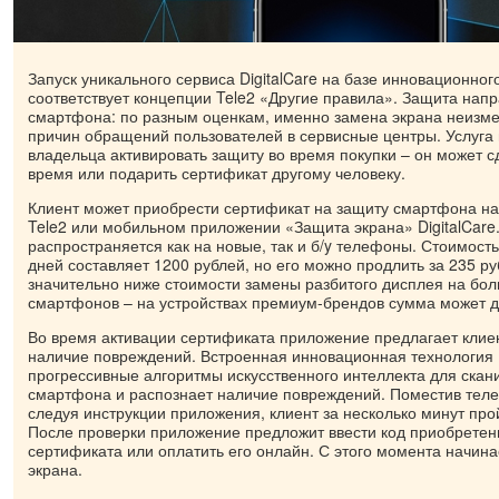
Запуск уникального сервиса DigitalCare на базе инновационно
соответствует концепции Tele2 «Другие правила». Защита нап
смартфона: по разным оценкам, именно замена экрана неизме
причин обращений пользователей в сервисные центры. Услуга
владельца активировать защиту во время покупки – он может с
время или подарить сертификат другому человеку.
Клиент может приобрести сертификат на защиту смартфона на
Tele2 или мобильном приложении «Защита экрана» DigitalCare
распространяется как на новые, так и б/y телефоны. Стоимост
дней составляет 1200 рублей, но его можно продлить за 235 ру
значительно ниже стоимости замены разбитого дисплея на бо
смартфонов – на устройствах премиум-брендов сумма может до
Во время активации сертификата приложение предлагает клиен
наличие повреждений. Встроенная инновационная технология 
прогрессивные алгоритмы искусственного интеллекта для скан
смартфона и распознает наличие повреждений. Поместив тел
следуя инструкции приложения, клиент за несколько минут пр
После проверки приложение предложит ввести код приобретен
сертификата или оплатить его онлайн. С этого момента начина
экрана.