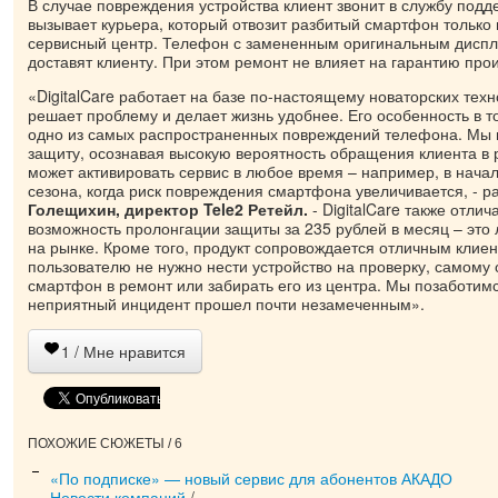
В случае повреждения устройства клиент звонит в службу подде
вызывает курьера, который отвозит разбитый смартфон только
сервисный центр. Телефон с замененным оригинальным дисп
доставят клиенту. При этом ремонт не влияет на гарантию про
«DigitalCare работает на базе по-настоящему новаторских тех
решает проблему и делает жизнь удобнее. Его особенность в т
одно из самых распространенных повреждений телефона. Мы 
защиту, осознавая высокую вероятность обращения клиента в 
может активировать сервис в любое время – например, в нача
сезона, когда риск повреждения смартфона увеличивается, - 
Голещихин, директор Tele2 Ретейл.
- DigitalCare также отлич
возможность пролонгации защиты за 235 рублей в месяц – эт
на рынке. Кроме того, продукт сопровождается отличным клие
пользователю не нужно нести устройство на проверку, самому
смартфон в ремонт или забирать его из центра. Мы позаботимс
неприятный инцидент прошел почти незамеченным».
1
/ Мне нравится
ПОХОЖИЕ СЮЖЕТЫ / 6
«По подписке» — новый сервис для абонентов АКАДО
Новости компаний
/