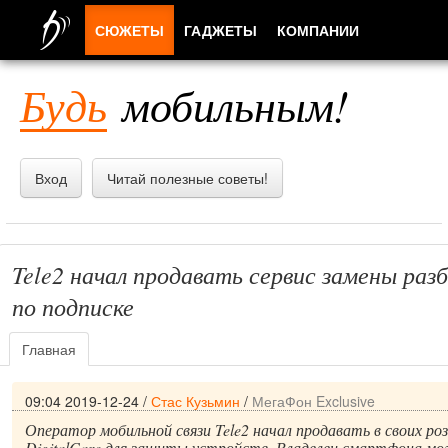
СЮЖЕТЫ
ГАДЖЕТЫ
КОМПАНИИ
ЛЮДИ
Будь
мобильным!
ПРИЛОЖЕНИЯ
Вход
Читай полезные советы!
Tele2 начал продавать сервис замены раз
по подписке
Главная
09:04 2019-12-24
/
Стас Кузьмин
/
МегаФон Exclusive
Оператор мобильной связи Tele2 начал продавать в своих ро
DigitalCare для защиты устройств. Владелец смартфона м