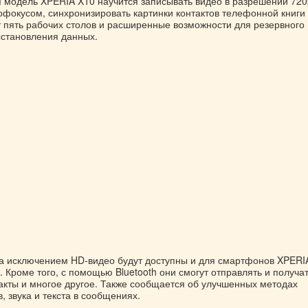
 модель XPERIA X10 научится записывать видео в разрешении 720
фокусом, синхронизировать картинки контактов телефонной книги 
т пять рабочих столов и расширенные возможности для резервного
сстановления данных.
за исключением HD-видео будут доступны и для смартфонов XPERI
ro. Кроме того, с помощью Bluetooth они смогут отправлять и получа
акты и многое другое. Также сообщается об улучшенных методах
, звука и текста в сообщениях.