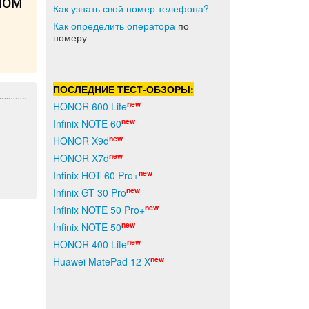
ом 
Как узнать свой номер телефона?
Как о
пределить оператора
по
номеру
ПОСЛЕДНИЕ ТЕСТ-ОБЗОРЫ:
new
HONOR 600 Lite
new
Infinix NOTE 60
new
HONOR X9d
new
HONOR X7d
new
Infinix HOT 60 Pro+
new
Infinix GT 30 Pro
new
Infinix NOTE 50 Pro+
new
Infinix NOTE 50
new
HONOR 400 Lite
new
Huawei MatePad 12 X