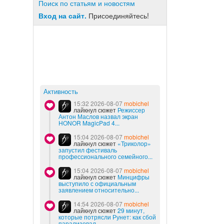
Поиск по статьям и новостям
Вход на сайт.
Присоединяйтесь!
Активность
15:32 2026-08-07
mobichel
лайкнул сюжет
Режиссер
Антон Маслов назвал экран
HONOR MagicPad 4...
15:04 2026-08-07
mobichel
лайкнул сюжет
«Триколор»
запустил фестиваль
профессионального семейного...
15:04 2026-08-07
mobichel
лайкнул сюжет
Минцифры
выступило с официальным
заявлением относительно...
14:54 2026-08-07
mobichel
лайкнул сюжет
29 минут,
которые потрясли Рунет: как сбой
парализовал...