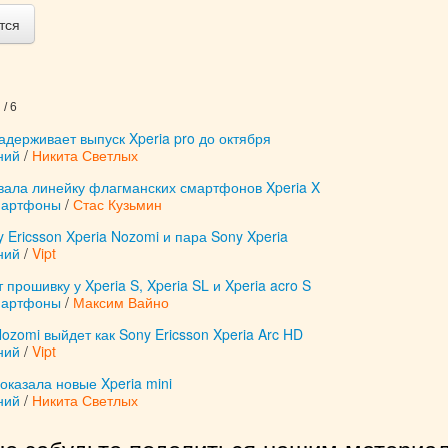
тся
/ 6
задерживает выпуск Xperia pro до октября
ний
/
Никита Светлых
вала линейку флагманских смартфонов Xperia X
мартфоны
/
Стас Кузьмин
Ericsson Xperia Nozomi и пара Sony Xperia
ний
/
Vipt
прошивку у Xperia S, Xperia SL и Xperia acro S
мартфоны
/
Максим Вайно
Nozomi выйдет как Sony Ericsson Xperia Arc HD
ний
/
Vipt
показала новые Xperia mini
ний
/
Никита Светлых