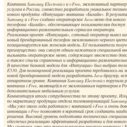
Компании Samsung Electronics и i-Free, эксклюзивный партне
услугам в России, совместно разработали уникальное технич
нового продукта «Интуиция» компании «Билайн». В резуль
Samsung и i-Free создано операторское Java-меню для нового
телефона «Билайн», обеспечивающее пользователям доступ «
информационно-развлекательным сервисам оператора.
Реализовав проект «Интуиция», сотовый оператор вывел на
новый брендированный телефон эксклюзивного черного цвет
позиционируется как женская модель. Её пользователи пол
преимущество: они смогут одним нажатием специальной кн
вызывать операторское меню, содержащее множество допо
а также списки справочных и информационно-развлекательны
В качестве базовой модели для «Интуиции» был выбран те
E530. Для полноценной реализации проекта требовалось на 
новой брендированной модели разработать Java-браузер, вс
аппаратном уровне. Компания Samsung Electronics поручила 
компании i-Free, являющейся ее эксклюзивным партнером в Ро
дополнительным мобильным услугам.
Комментируя итоги сотрудничества по этому проекту, Иго
по маркетингу продукции отдела телекоммуникаций Samsung 
«Мы уже около года работаем с компанией i-Free и очень до
инновации i-Free позволяют в короткий срок создавать наи
решения. Высокий уровень подготовки технических специали
обеспечил реализацию эффективной разработки и для нового
Мы считаем, что это технологическое решение компании i-