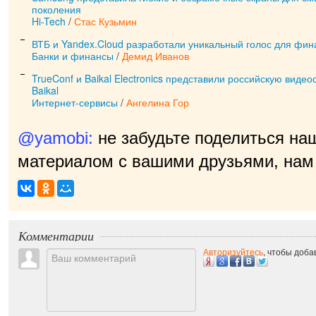
поколения
Hi-Tech
/
Стас Кузьмин
ВТБ и Yandex.Cloud разработали уникальный голос для фин
Банки и финансы
/
Демид Иванов
TrueConf и Baikal Electronics представили российскую виде
Baikal
Интернет-сервисы
/
Ангелина Гор
@yamobi:
не забудьте поделиться на
материалом с вашими друзьями, нам 
Комментарии
Авторизуйтесь
, чтобы доб