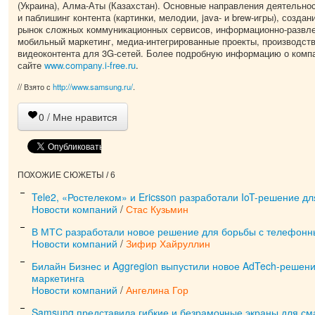
(Украина), Алма-Аты (Казахстан). Основные направления деятельнос
и паблишинг контента (картинки, мелодии, java- и brew-игры), созда
рынок сложных коммуникационных сервисов, информационно-развле
мобильный маркетинг, медиа-интегрированные проекты, производств
видеоконтента для 3G-сетей. Более подробную информацию о комп
сайте
www.company.i-free.ru
.
// Взято с
http://www.samsung.ru/
.
0
/ Мне нравится
ПОХОЖИЕ СЮЖЕТЫ / 6
Tele2, «Ростелеком» и Ericsson разработали IoT-решение 
Новости компаний
/
Стас Кузьмин
В МТС разработали новое решение для борьбы с телефон
Новости компаний
/
Зифир Хайруллин
Билайн Бизнес и Aggregion выпустили новое AdTech-решен
маркетинга
Новости компаний
/
Ангелина Гор
Samsung представила гибкие и безрамочные экраны для см