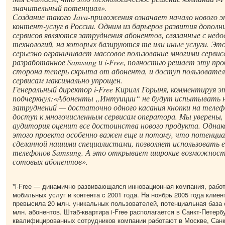
значительный потенциал».
Создание такого Java-приложения означает начало нового 
контент-услуг в России. Одним из барьеров развития допол
сервисов являются затруднения абонентов, связанные с не
технологий, на которых базируются те или иные услуги. Э
серьезно ограничивает массовое пользование многими сервис
разработанное Samsung и i-Free, полностью решает эту про
сторона теперь скрыта от абонента, и доступ пользовате
сервисам максимально упрощен.
Генеральный директор i-Free Кирилл Горыня, комментируя э
подчеркнул:«Абоненты „Интуиции“ не будут испытывать н
затруднений — достаточно одного касания кнопки на телеф
доступ к многочисленным сервисам оператора. Мы уверены, 
аудитория оценит все достоинства нового продукта. Однак
этого проекта особенно важен еще и потому, что потенциа
сделанной нашими специалистами, позволяет использовать ее
телефонов Samsung. А это открывает широкие возможност
сотовых абонентов».
*i-Free — динамично развивающаяся инновационная компания, раб
мобильных услуг и контента c 2001 года. На ноябрь 2005 года клиен
превысила 20 млн. уникальных пользователей, потенциальная база 
млн. абонентов. Штаб-квартира i-Free располагается в Санкт-Петерб
квалифицированных сотрудников компании работают в Москве, Санк