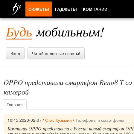
СЮЖЕТЫ
ГАДЖЕТЫ
КОМПАНИИ
ЛЮДИ
Будь
мобильным!
ПРИЛОЖЕНИЯ
Вход
Читай полезные советы!
OPPO представила смартфон Reno8 T со 
камерой
Главная
10:45 2023-02-07
/
Стас Кузьмин
/
Телефоны и смартфоны
Компания OPPO представила в России новый смартфон OPP
относится к среднебюджетному классу. Она оснащена 100-м