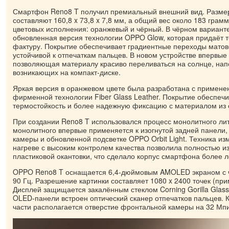
Смартфон Reno8 T получил премиальный внешний вид. Разме
составляют 160,8 x 73,8 x 7,8 мм, а общий вес около 183 грам
цветовых исполнения: оранжевый и чёрный. В чёрном вариант
обновленная версия технологии OPPO Glow, которая придаёт
фактуру. Покрытие обеспечивает градиентные переходы матов
устойчивой к отпечаткам пальцев. В новом устройстве впервые 
позволяющая материалу красиво переливаться на солнце, нап
возникающих на компакт-диске.
Яркая версия в оранжевом цвете была разработана с примен
фирменной технологии Fiber Glass Leather. Покрытие обеспе
термостойкость и более надежную фиксацию с материалом из 
При создании Reno8 T использовался процесс монолитного лит
монолитного впервые применяется к изогнутой задней панели,
камеры и обновленной подсветке OPPO Orbit Light. Техника и
нагреве с высоким контролем качества позволила полностью из
пластиковой окантовки, что сделало корпус смартфона более л
OPPO Reno8 T оснащается 6,4-дюймовым AMOLED экраном с 
90 Гц. Разрешение картинки составляет 1080 x 2400 точек (при
Дисплей защищается закалённым стеклом Corning Gorilla Glass
OLED-панели встроен оптический сканер отпечатков пальцев. К
части располагается отверстие фронтальной камеры на 32 Мпи