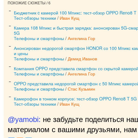
ПОХОЖИЕ СЮЖЕТЫ / 6
Бюджетник c камерой 100 Мпикс: тест-обзор OPPO Reno8 T
Тест-обзоры техники
/
Иван Кущ
Камера 108 Мпикс и быстрая зарядка: анонсирован 5G-см
5G
Телефоны и смартфоны
/
Ангелина Гор
Анонсирован недорогой смартфон HONOR со 100 Мпикс кам
и цены
Телефоны и смартфоны
/
Демид Иванов
Компания OPPO представила смартфон со скрытой камерой
Телефоны и смартфоны
/
Ангелина Гор
OPPO представила недорогой смартфон с 50 Мпикс камерой
Телефоны и смартфоны
/
Стас Кузьмин
Камерофон в тонком корпусе: тест-обзор OPPO Reno8 T 5G
Тест-обзоры техники
/
Иван Кущ
@yamobi:
не забудьте поделиться на
материалом с вашими друзьями, нам 