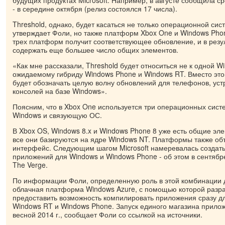
будущих продуктах Microsoft. Например, в августе сообщила с
- в середине октября (релиз состоялся 17 числа).
Threshold, однако, будет касаться не только операционной си
утверждает Фоли, но также платформ Xbox One и Windows Phone
трех платформ получит соответствующее обновление, и в резул
содержать еще большее число общих элементов.
«Как мне рассказали, Threshold будет относиться не к одной W
ожидаемому гибриду Windows Phone и Windows RT. Вместо это
будет обозначать целую волну обновлений для телефонов, уст
консолей на базе Windows».
Поясним, что в Xbox One используется три операционных сист
Windows и связующую ОС.
В Xbox OS, Windows 8.x и Windows Phone 8 уже есть общие эле
все они базируются на ядре Windows NT. Платформы также об
интерфейс. Следующим шагом Microsoft намеревалась создат
приложений для Windows и Windows Phone - об этом в сентябр
The Verge.
По информации Фоли, определенную роль в этой комбинации 
облачная платформа Windows Azure, с помощью которой разр
предоставить возможность компилировать приложения сразу д
Windows RT и Windows Phone. Запуск единого магазина прило
весной 2014 г., сообщает Фоли со ссылкой на источники.