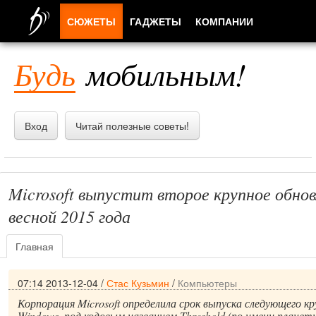
СЮЖЕТЫ
ГАДЖЕТЫ
КОМПАНИИ
ЛЮДИ
Будь
мобильным!
ПРИЛОЖЕНИЯ
Вход
Читай полезные советы!
Microsoft выпустит второе крупное обно
весной 2015 года
Главная
07:14 2013-12-04
/
Стас Кузьмин
/
Компьютеры
Корпорация Microsoft определила срок выпуска следующего кр
Windows, под кодовым названием Threshold (по имени планеты