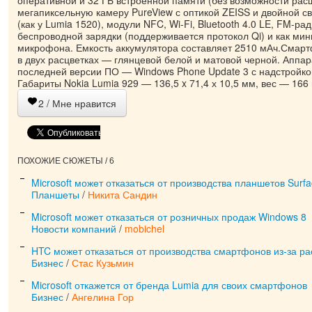
оперативной и 32 ГБ встроенной памяти (без возможности рас
мегапиксельную камеру PureView с оптикой ZEISS и двойной 
(как у Lumia 1520), модули NFC, Wi-Fi, Bluetooth 4.0 LE, FM-ра
беспроводной зарядки (поддерживается протокол Qi) и как ми
микрофона. Емкость аккумулятора составляет 2510 мАч.Смарт
в двух расцветках — глянцевой белой и матовой черной. Аппар
последней версии ПО — Windows Phone Update 3 с надстройкой
Габариты Nokia Lumia 929 — 136,5 x 71,4 х 10,5 мм, вес — 166
2
/ Мне нравится
ПОХОЖИЕ СЮЖЕТЫ / 6
Microsoft может отказаться от производства планшетов Surf
Планшеты
/
Никита Сандин
Microsoft может отказаться от розничных продаж Windows 8
Новости компаний
/
mobichel
HTC может отказаться от производства смартфонов из-за р
Бизнес
/
Стас Кузьмин
Microsoft откажется от бренда Lumia для своих смартфонов
Бизнес
/
Ангелина Гор