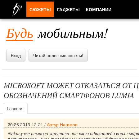
СЮЖЕТЫ
ГАДЖЕТЫ
КОМПАНИИ
ЛЮДИ
Будь
мобильным!
ПРИЛОЖЕНИЯ
Вход
Читай полезные советы!
MICROSOFT МОЖЕТ ОТКАЗАТЬСЯ ОТ
ОБОЗНАЧЕНИЙ СМАРТФОНОВ LUMIA
Главная
20:26 2013-12-21
/
Артур Нагимов
Nokia уже немного запутала нас классификацией своих смар
планировалось, что телефоны и смартфоны будут получать