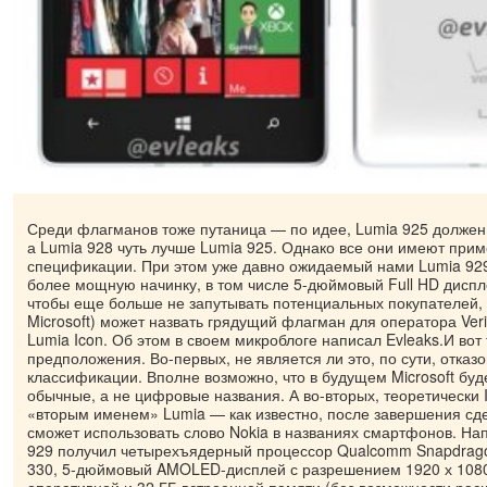
Среди флагманов тоже путаница — по идее, Lumia 925 должен
а Lumia 928 чуть лучше Lumia 925. Однако все они имеют при
спецификации. При этом уже давно ожидаемый нами Lumia 929
более мощную начинку, в том числе 5-дюймовый Full HD диспл
чтобы еще больше не запутывать потенциальных покупателей, 
Microsoft) может назвать грядущий флагман для оператора Veri
Lumia Icon. Об этом в своем микроблоге написал Evleaks.И вот 
предположения. Во-первых, не является ли это, по сути, отка
классификации. Вполне возможно, что в будущем Microsoft буд
обычные, а не цифровые названия. А во-вторых, теоретически 
«вторым именем» Lumia — как известно, после завершения сдел
сможет использовать слово Nokia в названиях смартфонов. На
929 получил четырехъядерный процессор Qualcomm Snapdrago
330, 5-дюймовый AMOLED-дисплей с разрешением 1920 х 1080