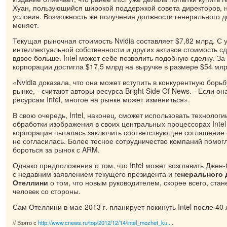
Хуан, пользующийся широкой поддержкой совета директоров, 
условия. Возможность же получения должности генерального ди
меняет.
Текущая рыночная стоимость Nvidia составляет $7,82 млрд. С 
интеллектуальной собственности и других активов стоимость с
вдвое больше. Intel может себе позволить подобную сделку. За
корпорации достигла $17,5 млрд на выручке в размере $54 млр
«Nvidia доказала, что она может вступить в конкурентную борь
рынке, - считают авторы ресурса Bright Side Of News. - Если он
ресурсам Intel, многое на рынке может измениться».
В свою очередь, Intel, наконец, сможет использовать технологии
обработки изображения в своих центральных процессорах Intel
корпорация пыталась заключить соответствующее соглашение с
не согласилась. Более тесное сотрудничество компаний помо
бороться за рынок с ARM.
Однако предположения о том, что Intel может возглавить Джен-
с недавним заявлением текущего президента и г
енерального д
Отеллини
о том, что новым руководителем, скорее всего, стане
человек со стороны.
Сам Отеллини в мае 2013 г. планирует покинуть Intel после 40
// Взято с
http://www.cnews.ru/top/2012/12/14/intel_mozhet_ku...
.