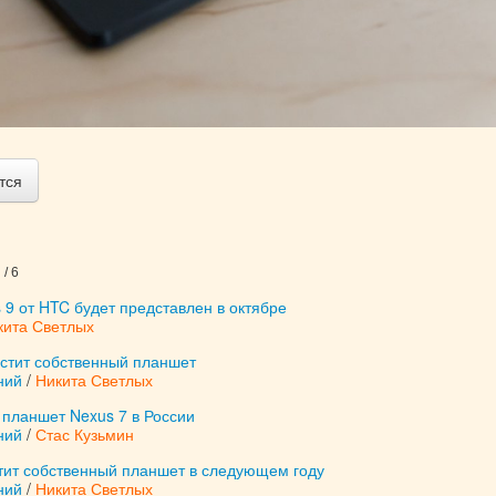
тся
/ 6
9 от HTC будет представлен в октябре
кита Светлых
устит собственный планшет
ний
/
Никита Светлых
 планшет Nexus 7 в России
ний
/
Стас Кузьмин
стит собственный планшет в следующем году
ний
/
Никита Светлых