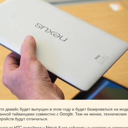
то девайс будет выпущен в этом году и будет базироваться на мод
анной тайванцами совместно с Google. Тем не менее, технические
тройств будут отличаться.
шет от HTC переймет у Nexus 9 его габариты и некоторые элемен