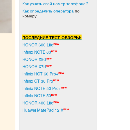
Как узнать свой номер телефона?
Как о
пределить оператора
по
номеру
ПОСЛЕДНИЕ ТЕСТ-ОБЗОРЫ:
new
HONOR 600 Lite
new
Infinix NOTE 60
new
HONOR X9d
new
HONOR X7d
new
Infinix HOT 60 Pro+
new
Infinix GT 30 Pro
new
Infinix NOTE 50 Pro+
new
Infinix NOTE 50
new
HONOR 400 Lite
new
Huawei MatePad 12 X