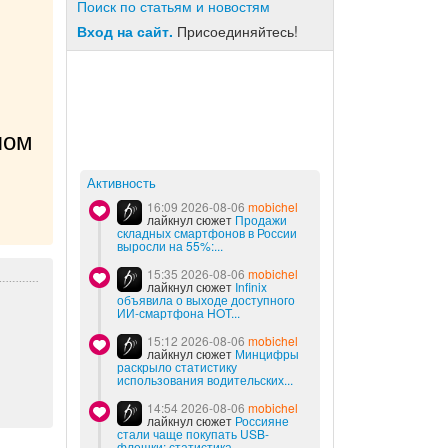
Поиск по статьям и новостям
Вход на сайт.
Присоединяйтесь!
ом 
Активность
16:09 2026-08-06
mobichel
лайкнул сюжет
Продажи
складных смартфонов в России
выросли на 55%:...
15:35 2026-08-06
mobichel
лайкнул сюжет
Infinix
объявила о выходе доступного
ИИ-смартфона HOT...
15:12 2026-08-06
mobichel
лайкнул сюжет
Минцифры
раскрыло статистику
использования водительских...
14:54 2026-08-06
mobichel
лайкнул сюжет
Россияне
стали чаще покупать USB-
флешки: статистика...