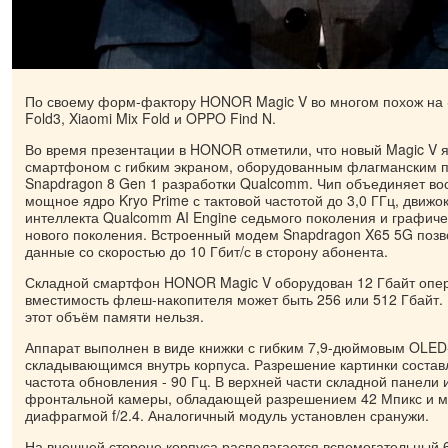
По своему форм-фактору HONOR Magic V во многом похож на 
Fold3, Xiaomi Mix Fold и OPPO Find N.
Во время презентации в HONOR отметили, что новый Magic V 
смартфоном с гибким экраном, оборудованным флагманским 
Snapdragon 8 Gen 1 разработки Qualcomm. Чип объединяет во
мощное ядро Kryo Prime с тактовой частотой до 3,0 ГГц, движо
интеллекта Qualcomm AI Engine седьмого поколения и графиче
нового поколения. Встроенный модем Snapdragon X65 5G позв
данные со скоростью до 10 Гбит/с в сторону абонента.
Складной смартфон HONOR Magic V оборудован 12 Гбайт опер
вместимость флеш-накопителя может быть 256 или 512 Гбайт.
этот объём памяти нельзя.
Аппарат выполнен в виде книжки с гибким 7,9-дюймовым OLED
складывающимся внутрь корпуса. Разрешение картинки составл
частота обновления - 90 Гц. В верхней части складной панели
фронтальной камеры, обладающей разрешением 42 Мпикс и 
диафрагмой f/2.4. Аналогичный модуль установлен сранужи.
На внешней стороне корпуса располагается вспомогательный 