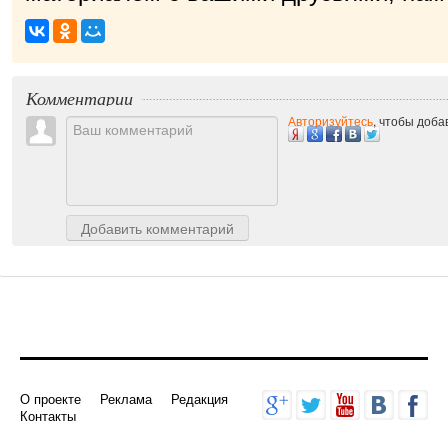
приятно!
|
Комментарии
Авторизуйтесь
, чтобы доб
Добавить комментарий
О проекте
Реклама
Редакция