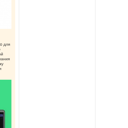
io для
е
ой
пания
ку
и