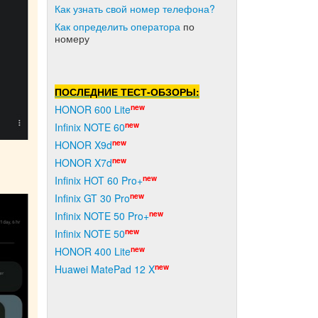
Как узнать свой номер телефона?
Как о
пределить оператора
по
номеру
ПОСЛЕДНИЕ ТЕСТ-ОБЗОРЫ:
new
HONOR 600 Lite
new
Infinix NOTE 60
new
HONOR X9d
new
HONOR X7d
new
Infinix HOT 60 Pro+
new
Infinix GT 30 Pro
new
Infinix NOTE 50 Pro+
new
Infinix NOTE 50
new
HONOR 400 Lite
new
Huawei MatePad 12 X