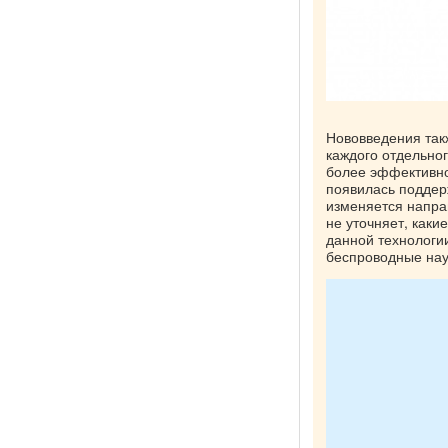
Нововведения такж
каждого отдельног
более эффективно
появилась поддерж
изменяется напра
не уточняет, как
данной технологи
беспроводные науш