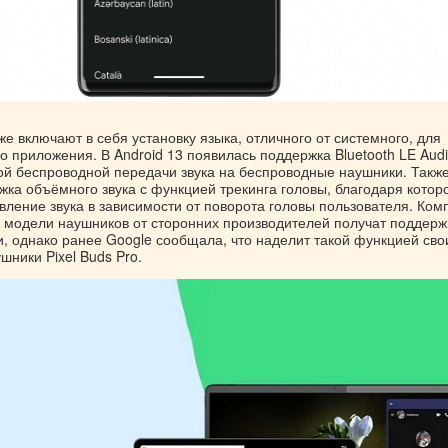
е включают в себя установку языка, отличного от системного, для
о приложения. В Android 13 появилась поддержка Bluetooth LE Aud
й беспроводной передачи звука на беспроводные наушники. Такж
ка объёмного звука с функцией трекинга головы, благодаря котор
вление звука в зависимости от поворота головы пользователя. Ком
ие модели наушников от сторонних производителей получат поддерж
и, однако ранее Google сообщала, что наделит такой функцией сво
ники Pixel Buds Pro.