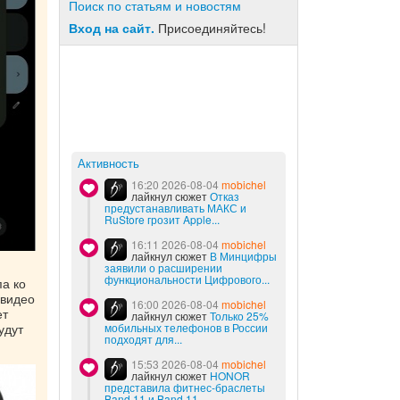
Поиск по статьям и новостям
Вход на сайт.
Присоединяйтесь!
Активность
16:20 2026-08-04
mobichel
лайкнул сюжет
Отказ
предустанавливать МАКС и
RuStore грозит Apple...
16:11 2026-08-04
mobichel
лайкнул сюжет
В Минцифры
заявили о расширении
функциональности Цифрового...
а ко
 видео
16:00 2026-08-04
mobichel
ет
лайкнул сюжет
Только 25%
удут
мобильных телефонов в России
подходят для...
15:53 2026-08-04
mobichel
лайкнул сюжет
HONOR
представила фитнес-браслеты
Band 11 и Band 11...