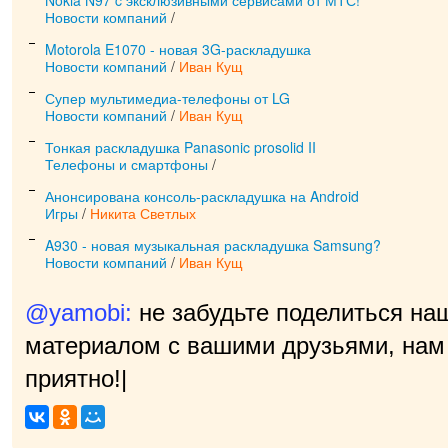
Nokia N97 c эксклюзивными сервисами от МТС!
Новости компаний
/
Motorola E1070 - новая 3G-раскладушка
Новости компаний
/
Иван Кущ
Супер мультимедиа-телефоны от LG
Новости компаний
/
Иван Кущ
Тонкая раскладушка Panasonic prosolid II
Телефоны и смартфоны
/
Анонсирована консоль-раскладушка на Android
Игры
/
Никита Светлых
A930 - новая музыкальная раскладушка Samsung?
Новости компаний
/
Иван Кущ
@yamobi:
не забудьте поделиться на
материалом с вашими друзьями, нам 
приятно!
|