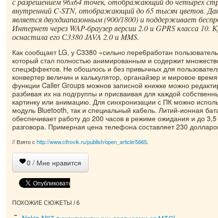
с разрешением 96x64 точек, отображающий до четырех ст
внутренний C-STN, отображающий до 65 тысяч цветов. Да
является двухдиапазонным (900/1800) и поддерживает беспр
Интернет через WAP-браузер версии 2.0 и GPRS класса 10. К
оснастила его С3380 JAVA 2.0 и MMS.
Как сообщает LG, у C3380 «сильно пере6работан пользовател
который стал полностью анимированным и содержит множество
спецэффектов. Не обошлось и без привычных для пользователя
конвертер величин и калькулятор, органайзер и мировое врем
функции Caller Groups можнов записной книжке можно редактир
разбивая их на подгруппы и присваивая для каждой собственны
картинку или анимацию. Для синхронизации с ПК можно исполь
модуль Bluetooth, так и специальный кабель. Литий-ионная ба
обеспечивает работу до 200 часов в режиме ожидания и до 3,5
разговора. Примерная цена телефона составляет 230 долларо
// Взято с
http://www.cifrovik.ru/publish/open_article/5665
.
0
/ Мне нравится
ПОХОЖИЕ СЮЖЕТЫ / 6