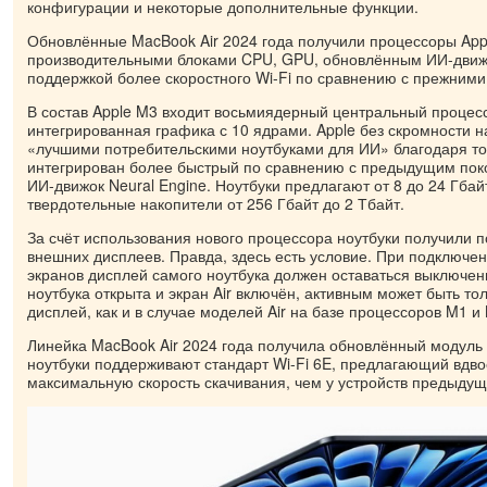
конфигурации и некоторые дополнительные функции.
Обновлённые MacBook Air 2024 года получили процессоры App
производительными блоками CPU, GPU, обновлённым ИИ-движк
поддержкой более скоростного Wi-Fi по сравнению с прежними
В состав Apple M3 входит восьмиядерный центральный процесс
интегрированная графика с 10 ядрами. Apple без скромности н
«лучшими потребительскими ноутбуками для ИИ» благодаря том
интегрирован более быстрый по сравнению с предыдущим по
ИИ-движок Neural Engine. Ноутбуки предлагают от 8 до 24 Гба
твердотельные накопители от 256 Гбайт до 2 Тбайт.
За счёт использования нового процессора ноутбуки получили п
внешних дисплеев. Правда, здесь есть условие. При подключе
экранов дисплей самого ноутбука должен оставаться выключе
ноутбука открыта и экран Air включён, активным может быть т
дисплей, как и в случае моделей Air на базе процессоров M1 и
Линейка MacBook Air 2024 года получила обновлённый модуль 
ноутбуки поддерживают стандарт Wi-Fi 6E, предлагающий вдв
максимальную скорость скачивания, чем у устройств предыдущ