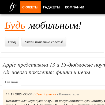
СЮЖЕТЫ
ГАДЖЕТЫ
КОМПАНИИ
ЛЮДИ
Будь
мобильным!
ПРИЛОЖЕНИЯ
Вход
Читай полезные советы!
Apple представила 13 и 15-дюймовые но
Air нового поколения: фишки и цены
Главная
14:17 2024-03-04
/
Стас Кузьмин
/
Компьютеры
Компактные ноутбуки получили новую аппаратную начинку н
чипа Apple M3 c ИИ-движком Neural Engine, поддержку двух 