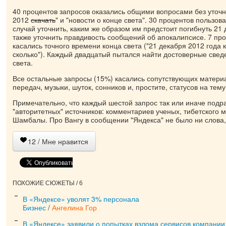
40 процентов запросов оказались общими вопросами без уточн
2012
скачать
" и "новости о конце света". 30 процентов пользов
случай уточнить, каким же образом им предстоит погибнуть 21 
также уточнить правдивость сообщений об апокалипсисе. 7 пр
касались точного времени конца света ("21 декабря 2012 года 
сколько"). Каждый двадцатый пытался найти достоверные свед
света.
Все остальные запросы (15%) касались сопутствующих матери
передач, музыки, шуток, сонников и, простите, статусов на тему
Примечательно, что каждый шестой запрос так или иначе подр
"авторитетных" источников: комментариев ученых, тибетского 
Шамбалы. Про Вангу в сообщении "Яндекса" не было ни слова, 
12
/ Мне нравится
ПОХОЖИЕ СЮЖЕТЫ / 6
В «Яндексе» уволят 3% персонала
Бизнес
/
Ангелина Гор
В «Яндексе» заявили о попытках взлома сервисов компании