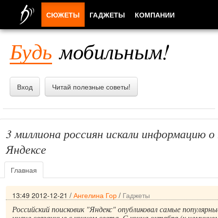
СЮЖЕТЫ
ГАДЖЕТЫ
КОМПАНИИ
ЛЮДИ
Будь
мобильным!
ПРИЛОЖЕНИЯ
Вход
Читай полезные советы!
3 миллиона россиян искали информацию о 
Яндексе
Главная
13:49 2012-12-21
/
Ангелина Гор
/
Гаджеты
Российский поисковик "Яндекс" опубликовал самые популярны
иначе связанные с концом света. С конца октября (к неминуе