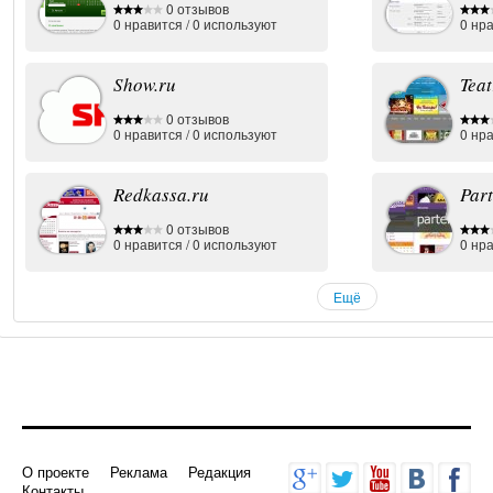
0 отзывов
0
нравится
/
0
используют
0
нра
Show.ru
Teat
0 отзывов
0
нравится
/
0
используют
0
нра
Redkassa.ru
Part
0 отзывов
0
нравится
/
0
используют
0
нра
Ещё
О проекте
Реклама
Редакция
Контакты