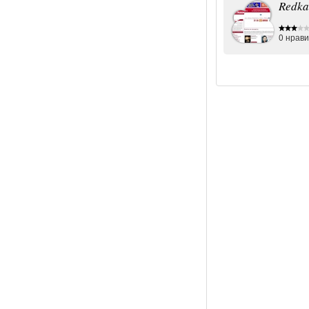
Redka
0
нрави