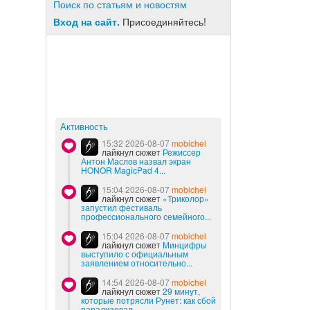
Поиск по статьям и новостям
Вход на сайт.
Присоединяйтесь!
Активность
15:32 2026-08-07
mobichel
лайкнул сюжет
Режиссер
Антон Маслов назвал экран
HONOR MagicPad 4...
15:04 2026-08-07
mobichel
лайкнул сюжет
«Триколор»
запустил фестиваль
профессионального семейного...
15:04 2026-08-07
mobichel
лайкнул сюжет
Минцифры
выступило с официальным
заявлением относительно...
14:54 2026-08-07
mobichel
лайкнул сюжет
29 минут,
которые потрясли Рунет: как сбой
парализовал...