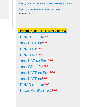
Как узнать свой номер телефона?
Как о
пределить оператора
по
номеру
ПОСЛЕДНИЕ ТЕСТ-ОБЗОРЫ:
new
HONOR 600 Lite
new
Infinix NOTE 60
new
HONOR X9d
new
HONOR X7d
new
Infinix HOT 60 Pro+
new
Infinix GT 30 Pro
new
Infinix NOTE 50 Pro+
new
Infinix NOTE 50
new
HONOR 400 Lite
new
Huawei MatePad 12 X