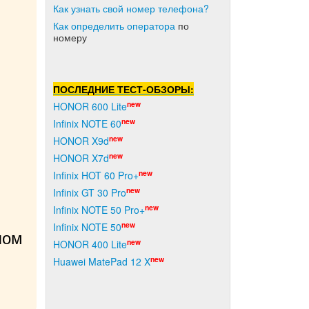
Как узнать свой номер телефона?
Как о
пределить оператора
по
номеру
ПОСЛЕДНИЕ ТЕСТ-ОБЗОРЫ:
new
HONOR 600 Lite
new
Infinix NOTE 60
new
HONOR X9d
new
HONOR X7d
new
Infinix HOT 60 Pro+
new
Infinix GT 30 Pro
new
Infinix NOTE 50 Pro+
new
Infinix NOTE 50
ом 
new
HONOR 400 Lite
new
Huawei MatePad 12 X