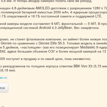
5,6 мм. И теперь вендор намерен побить свой же рекорд.
снащен 4,8-дюймовым AMOLED-дисплеем с разрешением 1280 x 7
о-полимерной батареей емкостью 2050 мАч, 4-ядерным процессоро
 1 ГБ оперативной и 16 ГБ постоянной памяти и поддержкой LTE.
ной камеры модели составляет 8 МП, фронтальной — 5 МП. В пр
операционной системой Android 4.3 JellyBean. Вес смарфтона
днако, не станет флагманом компании, он займет более низкую по
Gionee по сравнению с Gionee Elife S5.5. Топовая модель в линей
м 5 дюймов, «настоящим» (как его позиционирует Mediatek) 8-яде
592, вдвое большим объемом ОЗУ и более мощной камерой на 13
05 поступит в продажу и по какой цене, пока неизвестно.
 рекордсменов по толщине корпуса отметим BBK Vivo X3 (5,75 мм
(6,18 мм).
ws.ru/
.
тся