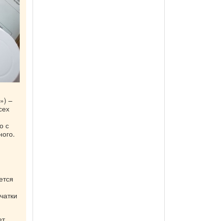
») –
сех
о с
ного.
ется
чатки
ет