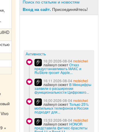
Поиск по статьям и новостям
Вход на сайт.
Присоединяйтесь!
ия,
,
ullHD
остью
Активность
16:20 2026-08-04
mobichel
лайкнул сюжет
Отказ
предустанавливать МАКС и
RuStore грозит Apple...
16:11 2026-08-04
mobichel
лайкнул сюжет
В Минцифры
заявили о расширении
функциональности Цифрового...
е
16:00 2026-08-04
mobichel
новый
лайкнул сюжет
Только 25%
мобильных телефонов в России
подходят для...
 Vivo
15:53 2026-08-04
mobichel
лайкнул сюжет
HONOR
9 ×
представила фитнес-браслеты
Band 11 и Band 11...