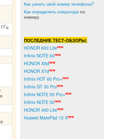
Как узнать свой номер телефона?
Как о
пределить оператора
по
номеру
 ГГц
ПОСЛЕДНИЕ ТЕСТ-ОБЗОРЫ:
new
HONOR 600 Lite
new
Infinix NOTE 60
new
HONOR X9d
new
HONOR X7d
new
Infinix HOT 60 Pro+
new
Infinix GT 30 Pro
0
new
Infinix NOTE 50 Pro+
ля
new
Infinix NOTE 50
new
HONOR 400 Lite
new
Huawei MatePad 12 X
ца