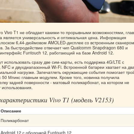
то Vivo T1 не обладает какими-то прорывными возможностями, гла
а является универсальность и оптимальная цена. Информация
плоском 6,44-дюймовом AMOLED-дисплее со встроенным сканеро
ев. За быстродействие отвечает чип Qualcomm Snapdragon 680 и
 интерфейс Funtouch 12, работающий на базе Android 12.
т использовать сразу две сим-карты, есть поддержка 4G/LTE с
, NFC и двухдиапазонный Wi-Fi. Встроенной батареи хватает на дв
мальной нагрузке. Запечатлеть окружающие события помогает тро
с 50 Мпикс главным модулем. Кроме того, новинка получила
елку задней поверхности - матовый поликарбонат, на котором не
т использования.
 характеристики Vivo T1 (модель V2153)
Описание
Поликарбонат
Android 12 с оболочкой Funtouch 12