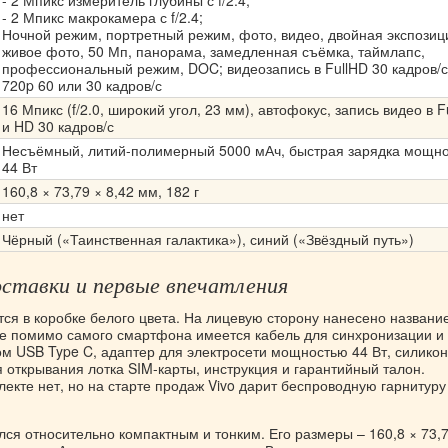
- 2 Мпикс измеритель глубины с f/2.4;
- 2 Мпикс макрокамера с f/2.4;
Ночной режим, портретный режим, фото, видео, двойная экспозиц
живое фото, 50 Мп, панорама, замедленная съёмка, таймлапс,
профессиональный режим, DOC; видеозапись в FullHD 30 кадров/с
720p 60 или 30 кадров/с
16 Мпикс (f/2.0, широкий угол, 23 мм), автофокус, запись видео в F
и HD 30 кадров/с
Несъёмный, литий-полимерный 5000 мАч, быстрая зарядка мощн
44 Вт
160,8 × 73,79 × 8,42 мм, 182 г
нет
Чёрный («Таинственная галактика»), синий («Звёздный путь»)
ставки и первые впечатления
тся в коробке белого цвета. На лицевую сторону нанесено названи
ке помимо самого смартфона имеется кабель для синхронизации и
ом USB Type C, адаптер для электросети мощностью 44 Вт, силико
я открывания лотка SIM-карты, инструкция и гарантийный талон.
екте нет, но на старте продаж Vivo дарит беспроводную гарнитуру
ся относительно компактным и тонким. Его размеры – 160,8 × 73,7