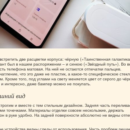
стретить две расцветки корпуса: чёрную («Таинственная галактика
иант был в нашем распоряжении – и синюю («Звёздный путь»). Во в
сть телефона матовая. На ней не остаются отпечатки пальцев.
атление, что это даже не пластик, а какое-то специфическое стекл
 Кроме того, под углами на свету меняется цвет от серого до чёр
 и интересно, даже бампер можно не покупать.
ешний вид
строгим и вместе с тем стильным дизайном. Задняя часть перелива
ими точечками. Материалы отделки совсем нескользкие, держать
н в руке удобно. На задней поверхности абсолютно не видны отпе
не устройства видны следы от использования. Часть проблем реша