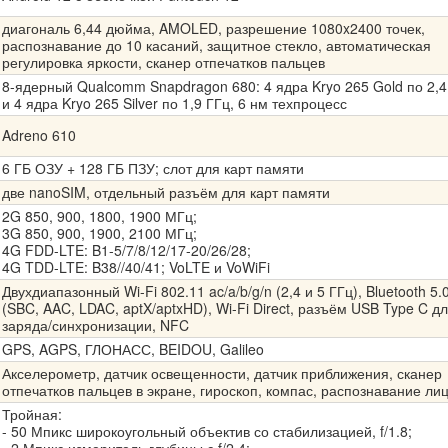
диагональ 6,44 дюйма, AMOLED, разрешение 1080x2400 точек,
распознавание до 10 касаний, защитное стекло, автоматическая
регулировка яркости, сканер отпечатков пальцев
8-ядерный Qualcomm Snapdragon 680: 4 ядра Kryo 265 Gold по 2,4
и 4 ядра Kryo 265 Silver по 1,9 ГГц, 6 нм техпроцесс
Adreno 610
6 ГБ ОЗУ + 128 ГБ ПЗУ; слот для карт памяти
две nanoSIM, отдельный разъём для карт памяти
2G 850, 900, 1800, 1900 МГц;
3G 850, 900, 1900, 2100 МГц;
4G FDD-LTE: B1-5/7/8/12/17-20/26/28;
4G TDD-LTE: B38//40/41; VoLTE и VoWiFi
Двухдиапазонный Wi-Fi 802.11 ac/a/b/g/n (2,4 и 5 ГГц), Bluetooth 5.
(SBC, AAC, LDAC, aptX/aptxHD), Wi-Fi Direct, разъём USB Type C д
заряда/синхронизации, NFC
GPS, AGPS, ГЛОНАСС, BEIDOU, Galileo
Акселерометр, датчик освещенности, датчик приближения, сканер
отпечатков пальцев в экране, гироскоп, компас, распознавание ли
Тройная:
- 50 Мпикс широкоугольный объектив со стабилизацией, f/1.8;