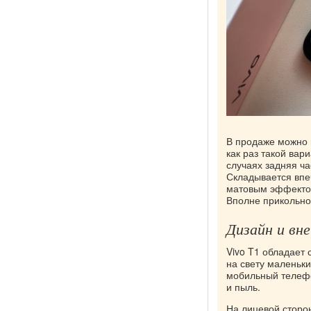
В продаже можно в
как раз такой вар
случаях задняя ча
Складывается впеч
матовым эффектом.
Вполне прикольно
Дизайн и вн
Vivo T1 обладает 
на свету маленьк
мобильный телефо
и пыль.
На лицевой сторо