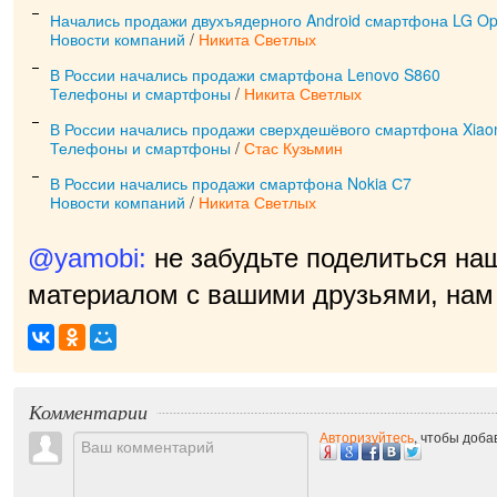
Начались продажи двухъядерного Android смартфона LG Op
Новости компаний
/
Никита Светлых
В России начались продажи смартфона Lenovo S860
Телефоны и смартфоны
/
Никита Светлых
В России начались продажи сверхдешёвого смартфона Xiao
Телефоны и смартфоны
/
Стас Кузьмин
В России начались продажи смартфона Nokia С7
Новости компаний
/
Никита Светлых
@yamobi:
не забудьте поделиться на
материалом с вашими друзьями, нам 
пр
|
Комментарии
Авторизуйтесь
, чтобы доб