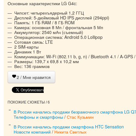
Основные характеристики LG G4c:
Чипсет: четырехъядерный 1,2 ГГЦ
Дисплей: 5-дюймовый HD IPS дисплей (294ppi)
Память: 1 ГБ RAM / 8 ГБ ROM
Камера: основная 8 Мп / фронтальная 5 Мп
Аккумулятор: 2540 мАч (съемный)
Операционная система: Android 5.0 Lollipop
Сотовая связь: LTE
2 SIM-карты
Динамик 1 Вт
Коммуникации: Wi-Fi (802.11 b, g, n) / Bluetooth 4.1 / A-GPS
Размеры: 139,7 x 69,8 x 10,2 мм
Вес: 136 граммов
2
/ Мне нравится
ПОХОЖИЕ СЮЖЕТЫ / 6
В России начались продажи безрамочного смартфона LG Q
Телефоны и смартфоны
/
Стас Кузьмин
В России начались продажи смартфона HTC Sensation
Новости компаний
/
Никита Светлых