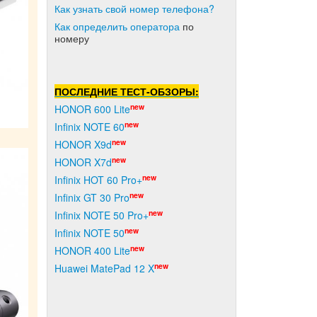
Как узнать свой номер телефона?
Как о
пределить оператора
по
номеру
ПОСЛЕДНИЕ ТЕСТ-ОБЗОРЫ:
new
HONOR 600 Lite
new
Infinix NOTE 60
new
HONOR X9d
new
HONOR X7d
new
Infinix HOT 60 Pro+
new
Infinix GT 30 Pro
new
Infinix NOTE 50 Pro+
new
Infinix NOTE 50
new
HONOR 400 Lite
new
Huawei MatePad 12 X