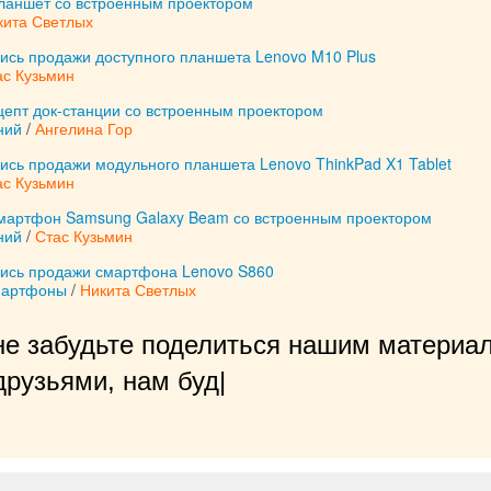
ланшет со встроенным проектором
кита Светлых
лись продажи доступного планшета Lenovo M10 Plus
ас Кузьмин
онцепт док-станции со встроенным проектором
ний
/
Ангелина Гор
ись продажи модульного планшета Lenovo ThinkPad X1 Tablet
ас Кузьмин
мартфон Samsung Galaxy Beam со встроенным проектором
ний
/
Стас Кузьмин
лись продажи смартфона Lenovo S860
мартфоны
/
Никита Светлых
не забудьте поделиться нашим материал
рузьями, нам будет очень приятно
|