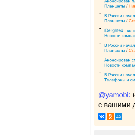
Анонсирован п
Планшеты
/
Ни
В России нача
Планшеты
/
Ст
iDelighted - к
Новости компа
В России начал
Планшеты
/
Ст
Анонсирован с
Новости компа
В России нача
Телефоны и с
@yamobi:
с вашими д