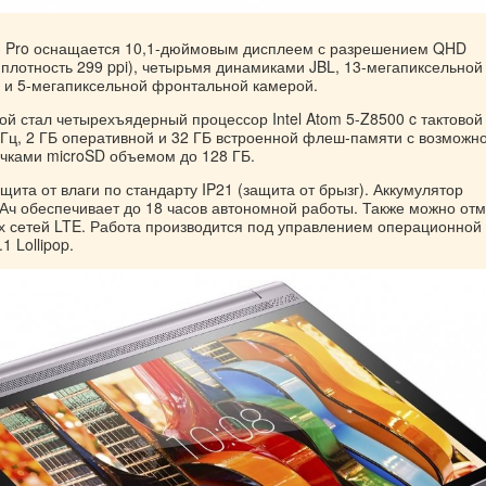
3 Pro оснащается 10,1-дюймовым дисплеем с разрешением QHD
 плотность 299 ppi), четырьмя динамиками JBL, 13-мегапиксельной
 и 5-мегапиксельной фронтальной камерой.
ой стал четырехъядерный процессор Intel Atom 5-Z8500 c тактовой
 ГГц, 2 ГБ оперативной и 32 ГБ встроенной флеш-памяти с возможн
чками microSD объемом до 128 ГБ.
ита от влаги по стандарту IP21 (защита от брызг). Аккумулятор
Ач обеспечивает до 18 часов автономной работы. Также можно отм
х сетей LTE. Работа производится под управлением операционной
1 Lollipop.