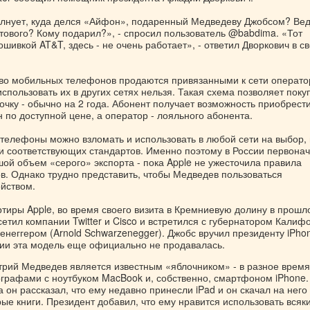
лнует, куда делся «Айфон», подаренный Медведеву Джобсом? Вед
тового? Кому подарил?», - спросил пользователь @babdima. «Тот
шивкой AT&T, здесь - не очень работает», - ответил Дворкович в с
о мобильных телефонов продаются привязанными к сети операто
 использовать их в других сетях нельзя. Такая схема позволяет поку
чку - обычно на 2 года. Абонент получает возможность приобрест
по доступной цене, а оператор - лояльного абонента.
телефоны можно взломать и использовать в любой сети на выбор,
и соответствующих стандартов. Именно поэтому в России первона
ой объем «серого» экспорта - пока Apple не ужесточила правила
в. Однако трудно представить, чтобы Медведев пользоваться
йством.
тиры Apple, во время своего визита в Кремниевую долину в прошл
етил компании Twitter и Cisco и встретился с губернатором Калиф
неггером (Arnold Schwarzenegger). Джобс вручил президенту iPho
ссии эта модель еще официально не продавалась.
трий Медведев является известным «яблочником» - в разное время
графами с ноутбуком MacBook и, собственно, смартфоном iPhone.
 он рассказал, что ему недавно принесли iPad и он скачал на него
ые книги. Президент добавил, что ему нравится использовать всяк