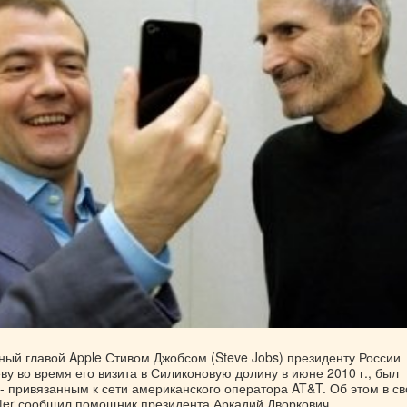
ный главой Apple Стивом Джобсом (Steve Jobs) президенту России
у во время его визита в Силиконовую долину в июне 2010 г., был
- привязанным к сети американского оператора AT&T. Об этом в с
tter сообщил помощник президента Аркадий Дворкович.