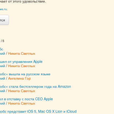
чает от этого удовольствие.
ews.ru
.
тся
/ 6
бс
ний
/
Никита Светлых
шел от управления Apple
ний
/
Никита Светлых
жобс» вышла на русском языке
ний
/
Ангелина Гор
жобс» стала бестселлером года на Amazon
ний
/
Никита Светлых
л в отставку с поста CEO Apple
ний
/
Никита Светлых
обс представит iOS 5, Mac OS X Lion и iCloud