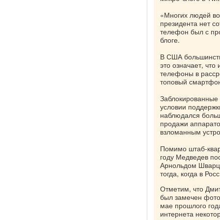
«Многих людей во
президента нет со
телефон был с про
блоге.
В США большинств
это означает, что
телефоны в рассро
топовый смартфон 
Заблокированные 
условии поддержк
наблюдался больш
продажи аппарато
взломанным устро
Помимо штаб-квар
году Медведев пос
Арнольдом Шварце
тогда, когда в Ро
Отметим, что Дми
был замечен фото
мае прошлого года
интернета некотор