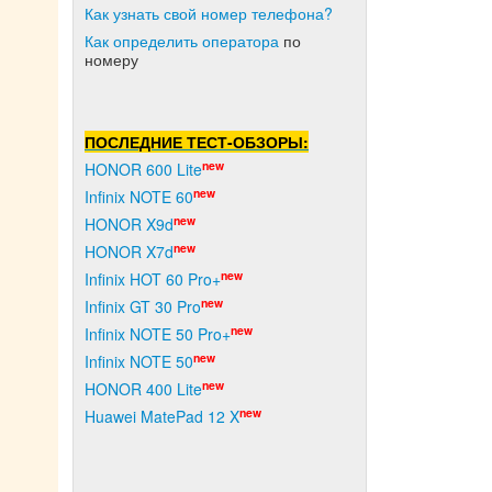
Как узнать свой номер телефона?
Как о
пределить оператора
по
номеру
ПОСЛЕДНИЕ ТЕСТ-ОБЗОРЫ:
new
HONOR 600 Lite
new
Infinix NOTE 60
new
HONOR X9d
new
HONOR X7d
new
Infinix HOT 60 Pro+
new
Infinix GT 30 Pro
new
Infinix NOTE 50 Pro+
new
Infinix NOTE 50
new
HONOR 400 Lite
new
Huawei MatePad 12 X