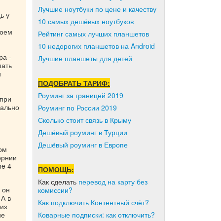
Лучшие ноутбуки по цене и качеству
ь у
10 самых дешёвых ноутбуков
воем
Рейтинг самых лучших планшетов
10 недорогих планшетов на Android
ра -
Лучшие планшеты для детей
пать
и
ПОДОБРАТЬ ТАРИФ:
Роуминг за границей 2019
 при
чально
Роуминг по России 2019
Сколько стоит связь в Крыму
Дешёвый роуминг в Турции
Дешёвый роуминг в Европе
ом
орнии
ne 4
ПОМОЩЬ:
Как сделать
перевод на карту без
 он
комиссии?
 А в
Как подключить Контентный счёт?
 из
Коварные подписки: как отключить?
ие