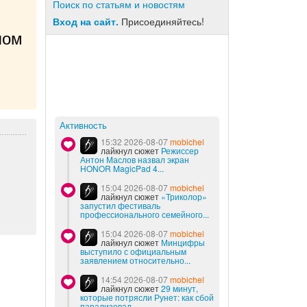
Поиск по статьям и новостям
Вход на сайт.
Присоединяйтесь!
ом 
Активность
15:32 2026-08-07
mobichel
лайкнул сюжет
Режиссер
Антон Маслов назвал экран
HONOR MagicPad 4...
15:04 2026-08-07
mobichel
лайкнул сюжет
«Триколор»
запустил фестиваль
профессионального семейного...
15:04 2026-08-07
mobichel
лайкнул сюжет
Минцифры
выступило с официальным
заявлением относительно...
14:54 2026-08-07
mobichel
лайкнул сюжет
29 минут,
которые потрясли Рунет: как сбой
парализовал...