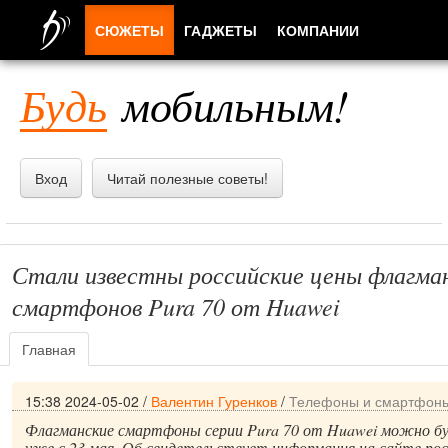
СЮЖЕТЫ
ГАДЖЕТЫ
КОМПАНИИ
ЛЮДИ
Будь
мобильным!
ПРИЛОЖЕНИЯ
Вход
Читай полезные советы!
Стали известны российские цены флагма
смартфонов Pura 70 от Huawei
Главная
15:38 2024-05-02
/
Валентин Гуренков
/
Телефоны и смартфон
Флагманские смартфоны серии Pura 70 от Huawei можно бу
уже с 23 мая. Об свидетельствует информация на сайте ро