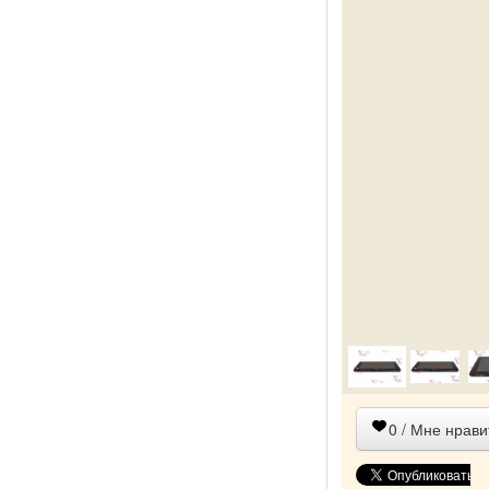
0
/ Мне нрави