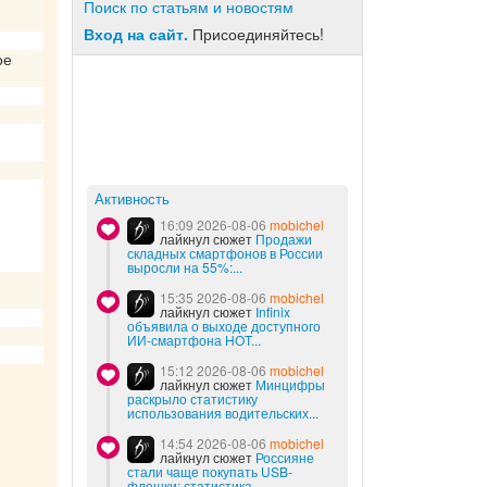
Поиск по статьям и новостям
Вход на сайт.
Присоединяйтесь!
ое
Активность
16:09 2026-08-06
mobichel
лайкнул сюжет
Продажи
складных смартфонов в России
выросли на 55%:...
15:35 2026-08-06
mobichel
лайкнул сюжет
Infinix
объявила о выходе доступного
ИИ-смартфона HOT...
15:12 2026-08-06
mobichel
лайкнул сюжет
Минцифры
раскрыло статистику
использования водительских...
14:54 2026-08-06
mobichel
лайкнул сюжет
Россияне
стали чаще покупать USB-
флешки: статистика...