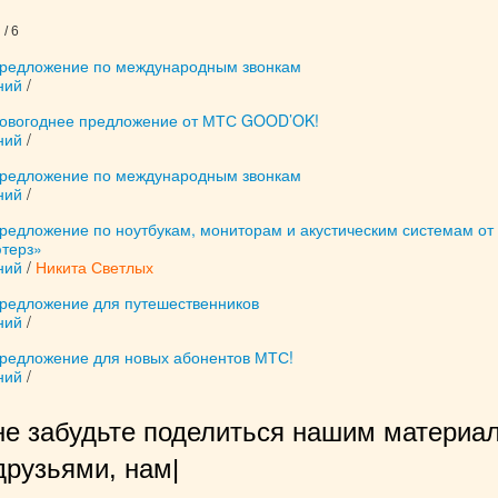
/ 6
редложение по международным звонкам
ний
/
овогоднее предложение от МТС GOOD’OK!
ний
/
редложение по международным звонкам
ний
/
редложение по ноутбукам, мониторам и акустическим системам от
терз»
ний
/
Никита Светлых
редложение для путешественников
ний
/
редложение для новых абонентов МТС!
ний
/
не забудьте поделиться нашим материал
рузьями, нам будет очень приятн
|