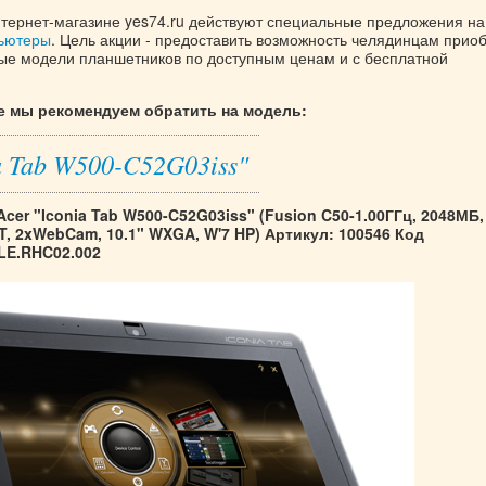
тернет-магазине yes74.ru действуют специальные предложения на
ьютеры
. Цель акции - предоставить возможность челядинцам прио
е модели планшетников по доступным ценам и с бесплатной
 мы рекомендуем обратить на модель:
a Tab W500-C52G03iss"
er "Iconia Tab W500-C52G03iss" (Fusion C50-1.00ГГц, 2048МБ,
T, 2xWebCam, 10.1" WXGA, W'7 HP) Артикул: 100546 Код
LE.RHC02.002