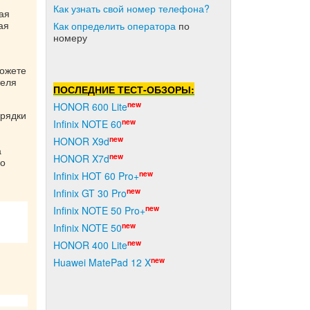
Как узнать свой номер телефона?
ая
ая
Как о
пределить оператора
по
номеру
можете
теля
ПОСЛЕДНИЕ ТЕСТ-ОБЗОРЫ:
new
HONOR 600 Lite
арядки
new
Infinix NOTE 60
new
HONOR X9d
а
new
HONOR X7d
но
new
Infinix HOT 60 Pro+
new
Infinix GT 30 Pro
new
Infinix NOTE 50 Pro+
new
Infinix NOTE 50
new
HONOR 400 Lite
new
Huawei MatePad 12 X