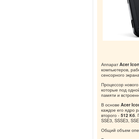
Аппарат
Acer Ico
компьютеров, раб
сенсорного экран
Процессор нового
которые под одно
памяти и встроен
В основе
Acer Ic
каждое его ядро р
второго -
512 Кб
.
SSE3, SSSE3, SSE
Общий объем опе