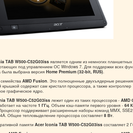
nia TAB W500-C52G03iss
является одним из немногих планшетных
отающих под управлением ОС Windows 7. Для поддержки всех фун
а была выбрана версия
Home Premium (32-bit, RUS)
.
 семейства
AMD Fusion
. Это полноценные двухъядерные решения
й крышкой содержат сам кристалл процессора, а также контроллер
ное графическое ядро.
onia TAB W500-C52G03iss
лежит один из таких процессоров -
AMD
аботает на частоте
1 ГГц
. Объем кэш-памяти первого уровня -
64 
 Процессор поддерживает расширенные наборы команд MMX, SSE2
4A. Общее тепловыделение процессора составляет
8 Вт
.
ративной памяти
Acer Iconia TAB W500-C52G03iss
составляет 2 Г