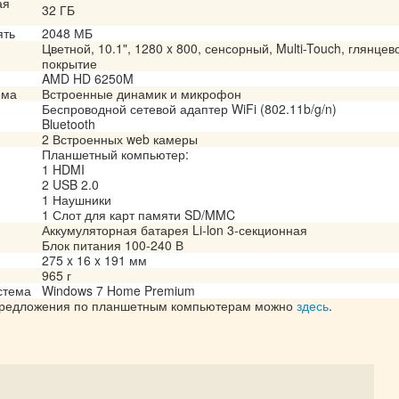
ая
32 ГБ
ять
2048 МБ
Цветной, 10.1", 1280 x 800, сенсорный, Multi-Touch, глянцев
покрытие
AMD HD 6250M
ема
Встроенные динамик и микрофон
Беспроводной сетевой адаптер WiFi (802.11b/g/n)
Bluetooth
2 Встроенных web камеры
Планшетный компьютер:
1 HDMI
2 USB 2.0
1 Наушники
1 Слот для карт памяти SD/MMC
Аккумуляторная батарея Li-lon 3-секционная
Блок питания 100-240 В
275 x 16 x 191 мм
965 г
стема
Windows 7 Home Premium
предложения по планшетным компьютерам можно
здесь
.