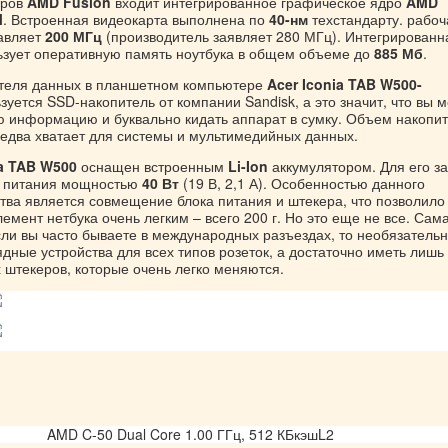
оров
AMD Fusion
входит интегрированное графическое ядро
AMD
M
. Встроенная видеокарта выполнена по
40-нм
техстандарту. рабоч
тавляет
200 МГц
(производитель заявляет 280 МГц). Интегрированн
ьзует оперативную память ноутбука в общем объеме до
885 Мб
.
ителя данных в планшетном компьютере
Acer Iconia TAB W500-
зуется SSD-накопитель от компании Sandisk, а это значит, что вы 
ою информацию и буквально кидать аппарат в сумку. Объем накопи
о едва хватает для системы и мультимедийных данных.
ia TAB W500
оснащен встроенным
Li-Ion
аккумулятором. Для его з
к питания мощностью
40 Вт
(19 В, 2,1 А). Особенностью данного
ства является совмещение блока питания и штекера, что позволило
емент нетбука очень легким – всего
200 г
. Но это еще не все. Сам
сли вы часто бываете в международных разъездах, то необязатель
ядные устройства для всех типов розеток, а достаточно иметь лишь
 штекеров, которые очень легко меняются.
AMD C-50 Dual Core 1.00 ГГц, 512 КБкэшL2