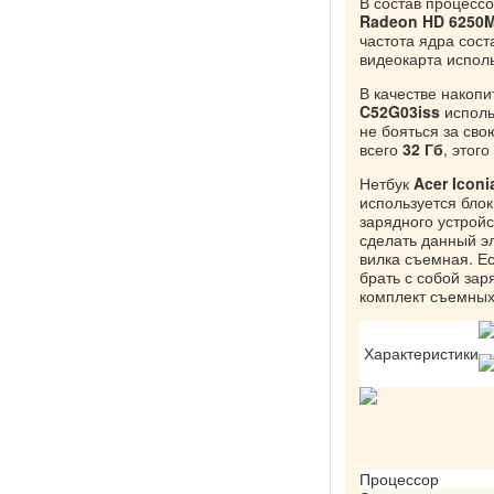
В состав процесс
Radeon HD 6250
частота ядра сос
видеокарта испол
В качестве накоп
C52G03iss
исполь
не бояться за св
всего
32 Гб
, этог
Нетбук
Acer Icon
используется бло
зарядного устрой
сделать данный эл
вилка съемная. Е
брать с собой зар
комплект съемных
Характеристики
Процессор