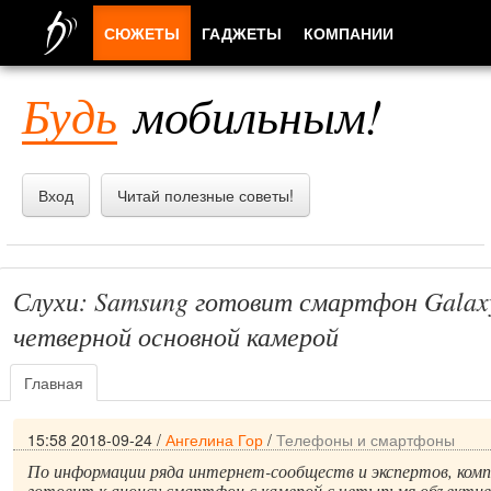
СЮЖЕТЫ
ГАДЖЕТЫ
КОМПАНИИ
ЛЮДИ
Будь
мобильным!
ПРИЛОЖЕНИЯ
Вход
Читай полезные советы!
Слухи: Samsung готовит смартфон Galaxy
четверной основной камерой
Главная
15:58 2018-09-24
/
Ангелина Гор
/
Телефоны и смартфоны
По информации ряда интернет-сообществ и экспертов, ком
готовит к анонсу смартфон с камерой с четырьмя объекти