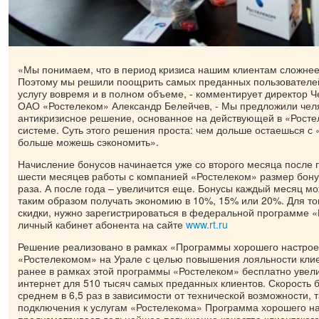
«Мы понимаем, что в период кризиса нашим клиентам сложнее 
Поэтому мы решили поощрить самых преданных пользователей
услугу вовремя и в полном объеме, - комментирует директор 
ОАО «Ростелеком» Александр Белейчев, - Мы предложили чел
антикризисное решение, основанное на действующей в «Рост
системе. Суть этого решения проста: чем дольше остаешься с
больше можешь сэкономить».
Начисление бонусов начинается уже со второго месяца после
шести месяцев работы с компанией «Ростелеком» размер бону
раза. А после года – увеличится еще. Бонусы каждый месяц мо
таким образом получать экономию в 10%, 15% или 20%. Для тог
скидки, нужно зарегистрироваться в федеральной программе 
личный кабинет абонента на сайте
www.rt.ru
Решение реализовано в рамках «Программы хорошего настрое
«Ростелекомом» на Урале с целью повышения лояльности кли
ранее в рамках этой программы «Ростелеком» бесплатно увели
интернет для 510 тысяч самых преданных клиентов. Скорость
среднем в 6,5 раз в зависимости от технической возможности,
подключения к услугам «Ростелекома» Программа хорошего н