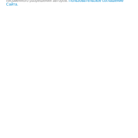
Информация и фотографии, представленные на данном сайте не
могут быть использованы в целях публичного воспроизведения без
письменного разрешения авторов.
Пользовательское соглашение
Сайта.