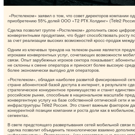
«Ростелеком» заявил о том, что совет директоров компании од
приобретению 55% долей ООО «Т2 РТК Холдинг» (Tele2 Россия
Сделка позволит группе «Ростелеком» дополнить свою цифро
конвергентными продуктами, что будет способствовать росту п
за счет реализации высоких возможностей кросс-продаж между
Одним из ключевых трендов на телеком-рынке является пред
игроками конвергентных услуг, сочетающих возможности моби
связи. Опыт зарубежных игроков сектора показывает: абоненты
не склонны к смене оператора и приносят более высокую сре
более экономически выгодно для операторов.
«Ростелеком», обладая наиболее развитой фиксированной сет
стране абонентской базой доступа в интернет, в результате сд
стратегическое конкурентное преимущество и станет единстве
российском рынке, способным в национальном масштабе пред
конвергентную услугу на базе собственной оптической сети и 
инфраструктуры Tele2 Россия. Это станет важным фактором д
конкурентной позиции компании и роста доли как в мобильном,
сегментах.
В свете предстоящего развертывания сетей мобильной связи п
сделка позволит объединить технологически взаимно дополня
инфраструктуры «Ростелекома» (как магистральные линии связ