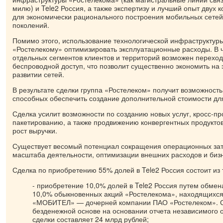
милю) и Tele2 Россия, а также экспертизу и лучший опыт двух
для экономически рационального построения мобильных сете
поколений.
Помимо этого, использование технологической инфраструктуры
«Ростелекому» оптимизировать эксплуатационные расходы. В ч
отдельных сегментов клиентов и территорий возможен переход
беспроводной доступ, что позволит существенно экономить на 
развитии сетей.
В результате сделки группа «Ростелеком» получит возможность
способных обеспечить создание дополнительной стоимости дл
Сделка усилит возможности по созданию новых услуг, кросс-п
пакетированию, а также продвижению конвергентных продуктов,
рост выручки.
Существует весомый потенциал сокращения операционных затр
масштаба деятельности, оптимизации внешних расходов и биз
Сделка по приобретению 55% долей в Tele2 Россия состоит из 
- приобретение 10,0% долей в Tele2 Россия путем обмен
10,0% обыкновенных акций «Ростелекома», находящихс
«МОБИТЕЛ» — дочерней компании ПАО «Ростелеком». С
безденежной основе на основании отчета независимого 
сделки составляет 24 млрд рублей;