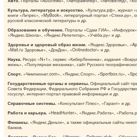
Авто.
Порталы «Autonews», «Авторамблер», «Автовзгляд», «Ко
Культура, литература и искусство.
«Культура.рф», журнал 
книги «Литрес», «MyBook», литературный портал «Стихи.ру», 
русской классической литературы и др.
Образование и обучение.
Порталы «Сдам ГИА», «Инфоурок»,
«Яндекс.Школа», «Яндекс.Репетитор», «Учёба.ру» и др.
Здоровье и здоровый образ жизни.
«Яндекс.Здоровье», «Ap
«Mail.ru Здоровье», «ДокДок», «Onlinedoctor» и др.
Наука.
Ресурс «N+1», сервис «КиберЛенинка», издания «Вокруг
жизнь», «Популярная механика», сайт Русского географическог
Спорт.
«Чемпионат.com», «Яндекс.Спорт», «Sportbox.ru», «Sport
Государственные органы и сервисы.
Официальный сайт пре
Совета Федерации, Федерального Собрания РФ и Государстве
госуслуг, интернет-портал правовой информации и др.
Справочные системы.
«Консультант Плюс», «Гарант» и др.
Работа и карьера.
«HeadHunter», «Яндекс.Работа», «Работа.р
Финансы.
«Яндекс.Деньги», а также официальные сайты некот
банков.
Доставка.
«Яндекс.Еда», «Utkonos», «Delivery-club», «Сберма