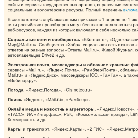
сайты и сервисы государственных органов, справочные систем
социальные и волонтёрские ресурсы. Полный перечень
включа
В соответствии с опубликованным приказом с 1 апреля по 1 и
пяти российских провайдеров могут бесплатно пользоваться р
веб-ресурсов, каждая из которых включает в себя несколько са
Социальные сети и сообщества.
«ВКонтакте», «Одноклассн
Мир@Mail.ru», Сообщество «Хабр», социальная сеть отзывов «
ответов на разные вопросы «Ответы Mail.ru», Живой Журнал, 
автовладельцев Drive2 и др.
Электронная почта, мессенджеры и облачное хранение фа
сервисы «Mail.ru», «Яндекс.Почта», «Рамблер/Почта», облач
Mail.ru» и «Яндекс.Диск», мессенджеры ICQ, «ТамТам», а такж
«Вебинар.ру».
Погода.
«Яндекс.Погода», «Gismeteo.ru».
Поиск.
«Яндекс», «Mail.ru», «Рамблер».
Онлайн медиа и новостные агрегаторы.
«Яндекс.Новости», «
«ТАСС», ИА «Интерфакс», РБК, «Комсомольская правда», Lent
Коммерсантъ и др.
Карты и транспорт.
«Яндекс.Карты», «2 ГИС», «Яндекс.Метро