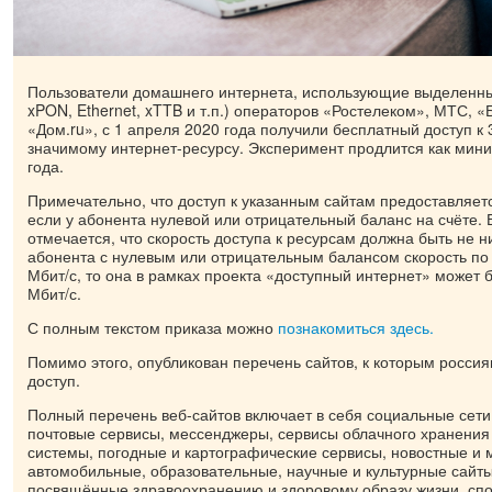
Пользователи домашнего интернета, использующие выделенны
xPON, Ethernet, xTTB и т.п.) операторов «Ростелеком», МТС, 
«Дом.ru», с 1 апреля 2020 года получили бесплатный доступ к
значимому интернет-ресурсу. Эксперимент продлится как мин
года.
Примечательно, что доступ к указанным сайтам предоставляетс
если у абонента нулевой или отрицательный баланс на счёте. 
отмечается, что скорость доступа к ресурсам должна быть не н
абонента с нулевым или отрицательным балансом скорость по
Мбит/с, то она в рамках проекта «доступный интернет» может 
Мбит/с.
С полным текстом приказа можно
познакомиться здесь.
Помимо этого, опубликован перечень сайтов, к которым росси
доступ.
Полный перечень веб-сайтов включает в себя социальные сети
почтовые сервисы, мессенджеры, сервисы облачного хранения
системы, погодные и картографические сервисы, новостные и 
автомобильные, образовательные, научные и культурные сайты
посвящённые здравоохранению и здоровому образу жизни, сп