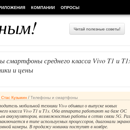
РИЛОЖЕНИЯ
КОМПАНИИ
ОПРОСЫ
ным!
Читай полезные советы!
ы смартфоны среднего класса Vivo T1 и T1
ики и цены
/
Стас Кузьмин
/
Телефоны и смартфоны
одитель мобильной техники Vivo объявил о выпуске новых
его класса Vivo T1 и T1x. Оба аппарата работают на базе ОС
ным аккумулятором, возможностью работы в сетях связи 5G. Ра
аключается в типе используемых процессоров, диагонали экрано
овной камеры. В продажу новинки поступят в ноябре.