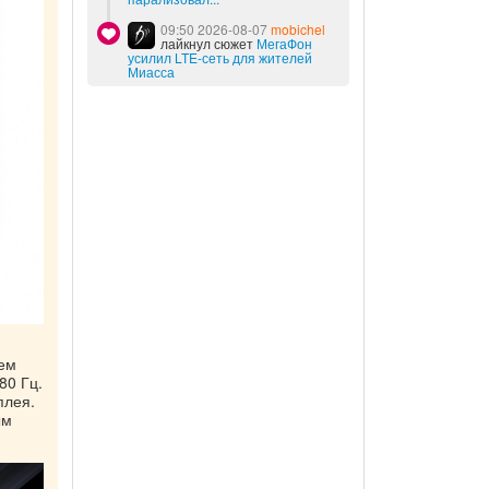
09:50 2026-08-07
mobichel
лайкнул сюжет
МегаФон
усилил LTE-сеть для жителей
Миасса
ием
80 Гц.
плея.
ым