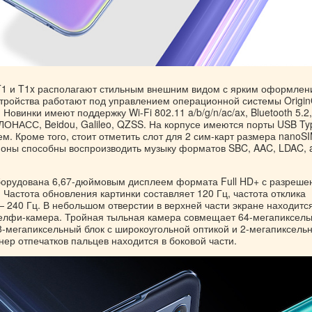
1 и T1x располагают стильным внешним видом с ярким оформле
стройства работают под управлением операционной системы Origi
 Новинки имеют поддержку Wi-Fi 802.11 a/b/g/n/ac/ax, Bluetooth 5.2,
ЛОНАСС, Beidou, Galileo, QZSS. На корпусе имеются порты USB Ty
м. Кроме того, стоит отметить слот для 2 сим-карт размера nanoSI
ны способны воспроизводить музыку форматов SBC, AAC, LDAC, a
борудована 6,67-дюймовым дисплеем формата Full HD+ с разреше
. Частота обновления картинки составляет 120 Гц, частота отклика
 240 Гц. В небольшом отверстии в верхней части экране находится
елфи-камера. Тройная тыльная камера совмещает 64-мегапиксел
 8-мегапиксельный блок с широкоугольной оптикой и 2-мегапиксель
ер отпечатков пальцев находится в боковой части.