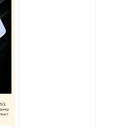
 5G.
канер
вляют