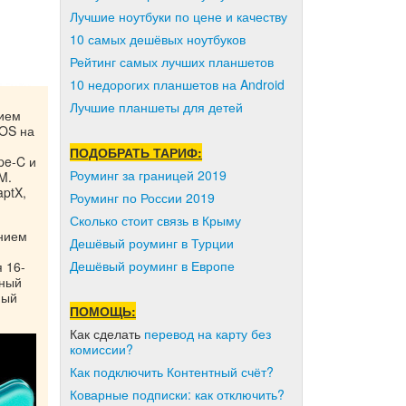
Лучшие ноутбуки по цене и качеству
10 самых дешёвых ноутбуков
Рейтинг самых лучших планшетов
10 недорогих планшетов на Android
Лучшие планшеты для детей
нием
nOS на
ПОДОБРАТЬ ТАРИФ:
pe-C и
Роуминг за границей 2019
M.
ptX,
Роуминг по России 2019
Сколько стоит связь в Крыму
нием
Дешёвый роуминг в Турции
Дешёвый роуминг в Европе
 16-
ьный
ный
ПОМОЩЬ:
Как сделать
перевод на карту без
комиссии?
Как подключить Контентный счёт?
Коварные подписки: как отключить?