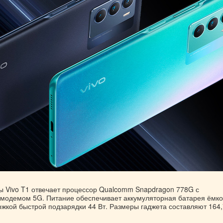
ты Vivo T1 отвечает процессор Qualcomm Snapdragon 778G с
модемом 5G. Питание обеспечивает аккумуляторная батарея ёмк
жкой быстрой подзарядки 44 Вт. Размеры гаджета составляют 164,