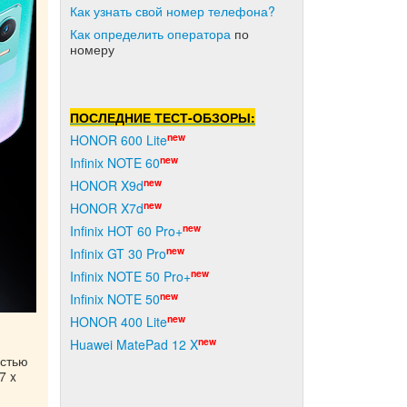
Как узнать свой номер телефона?
Как о
пределить оператора
по
номеру
ПОСЛЕДНИЕ ТЕСТ-ОБЗОРЫ:
new
HONOR 600 Lite
new
Infinix NOTE 60
new
HONOR X9d
new
HONOR X7d
new
Infinix HOT 60 Pro+
new
Infinix GT 30 Pro
new
Infinix NOTE 50 Pro+
new
Infinix NOTE 50
new
HONOR 400 Lite
new
Huawei MatePad 12 X
остью
7 x