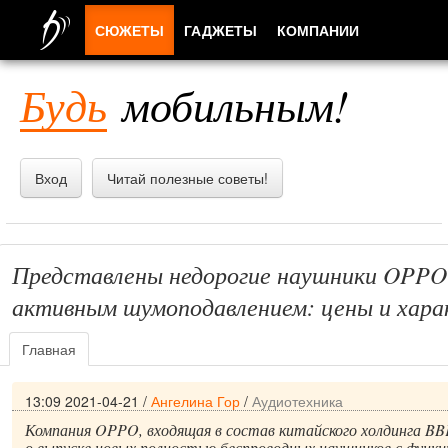
СЮЖЕТЫ
ГАДЖЕТЫ
КОМПАНИИ
ЛЮДИ
Будь
мобильным!
ПРИЛОЖЕНИЯ
Вход
Читай полезные советы!
Представлены недорогие наушники OPPO 
активным шумоподавлением: цены и хар
Главная
13:09 2021-04-21
/
Ангелина Гор
/
Аудиотехника
Компания OPPO, входящая в состав китайского холдинга BBK 
о выпуске новых полностью беспроводных наушников с функц