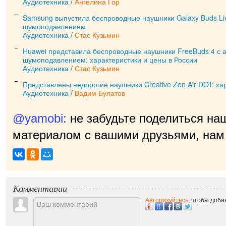
Аудиотехника
/
Ангелина Гор
Samsung выпустила беспроводные наушники Galaxy Buds Li
шумоподавлением
Аудиотехника
/
Стас Кузьмин
Huawei представила беспроводные наушники FreeBuds 4 с 
шумоподавлением: характеристики и цены в России
Аудиотехника
/
Стас Кузьмин
Представлены недорогие наушники Creative Zen Air DOT: ха
Аудиотехника
/
Вадим Булатов
@yamobi:
не забудьте поделиться на
материалом с вашими друзьями, нам 
прия
|
Комментарии
Авторизуйтесь
, чтобы доб