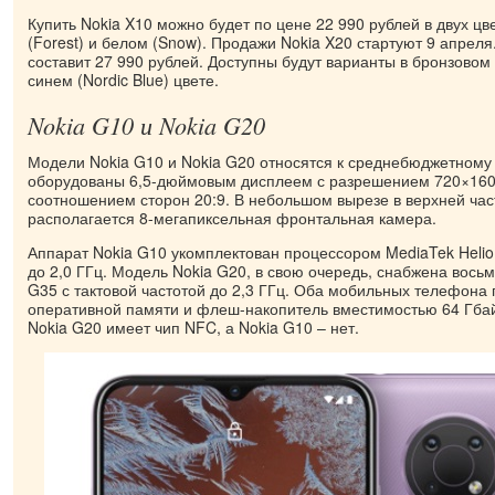
Купить Nokia X10 можно будет по цене 22 990 рублей в двух цв
(Forest) и белом (Snow). Продажи Nokia X20 стартуют 9 апреля
составит 27 990 рублей. Доступны будут варианты в бронзовом 
синем (Nordic Blue) цвете.
Nokia G10 и Nokia G20
Модели Nokia G10 и Nokia G20 относятся к среднебюджетному 
оборудованы 6,5-дюймовым дисплеем с разрешением 720×1600
соотношением сторон 20:9. В небольшом вырезе в верхней час
располагается 8-мегапиксельная фронтальная камера.
Аппарат Nokia G10 укомплектован процессором MediaTek Heli
до 2,0 ГГц. Модель Nokia G20, в свою очередь, снабжена вось
G35 с тактовой частотой до 2,3 ГГц. Оба мобильных телефона 
оперативной памяти и флеш-накопитель вместимостью 64 Гбай
Nokia G20 имеет чип NFC, а Nokia G10 – нет.