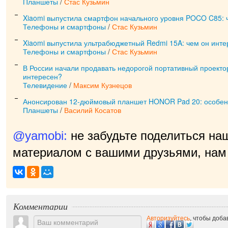
Планшеты
/
Стас Кузьмин
Xiaomi выпустила смартфон начального уровня POCO C85: 
Телефоны и смартфоны
/
Стас Кузьмин
Xiaomi выпустила ультрабюджетный Redmi 15A: чем он инт
Телефоны и смартфоны
/
Стас Кузьмин
В России начали продавать недорогой портативный проектор
интересен?
Телевидение
/
Максим Кузнецов
Анонсирован 12-дюймовый планшет HONOR Pad 20: особен
Планшеты
/
Василий Косатов
@yamobi:
не забудьте поделиться на
материалом с вашими друзьями, нам 
приятно!
|
Комментарии