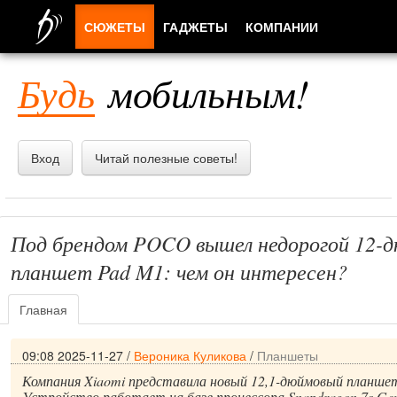
СЮЖЕТЫ
ГАДЖЕТЫ
КОМПАНИИ
ЛЮДИ
Будь
мобильным!
ПРИЛОЖЕНИЯ
Вход
Читай полезные советы!
Под брендом POCO вышел недорогой 12-
планшет Pad M1: чем он интересен?
Главная
09:08 2025-11-27
/
Вероника Куликова
/
Планшеты
Компания Xiaomi представила новый 12,1-дюймовый планш
Устройство работает на базе процессора Snapdragon 7s Gen