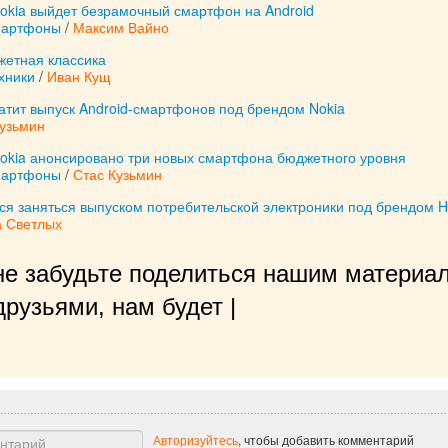
okia выйдет безрамочный смартфон на Android
мартфоны
/
Максим Вайно
жетная классика
хники
/
Иван Кущ
ратит выпуск Android-смартфонов под брендом Nokia
Кузьмин
okia анонсировано три новых смартфона бюджетного уровня
мартфоны
/
Стас Кузьмин
тся заняться выпуском потребительской электроники под брендом 
а Светлых
не забудьте поделиться нашим материал
рузьями, нам будет очень приятно!
|
Авторизуйтесь
, чтобы добавить комментарий