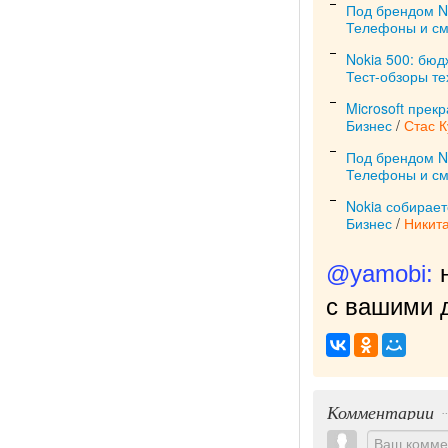
Под брендом N
Телефоны и с
Nokia 500: бюд
Тест-обзоры те
Microsoft прек
Бизнес
/
Стас 
Под брендом N
Телефоны и с
Nokia собирае
Бизнес
/
Никит
@yamobi:
с вашими д
Комментарии