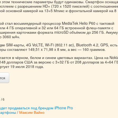
При этом технические параметры будут одинаковы. Смартфон оснащ
сплеем с разрешением HD+ (720 х 1520 пикселей) с соотношение
йной основной камерой на 13+5 Мпикс и фронтальной камерой на 8
ой стал восьмиядерный процессор MediaTek Helio P60 с тактовой
 или 4 ГБ оперативной и 32 или 64 ГБ встроенной флеш-памяти с
ширения карточками формата microSD объёмом до 256 ГБ. Аккуму
ю 3060 мАч.
е SIM-карты, 4G VoLTE, Wi-Fi (802.11 ac), Bluetooth 4.2, GPS, есть
ры составляют 149,51 x 71,98 x 8 мм, а вес — 160 граммов.
ается в чёрном, белом и синем цветовых вариантах. Цена на Nokia
148 долларов США за версию с 3+32 ГБ от 208 долларов за 4+64 ГБ
ртует 19 июля 2018 года.
тся
/ 6
будет продаваться под брендом iPhone Pro
мартфоны
/
Максим Вайно