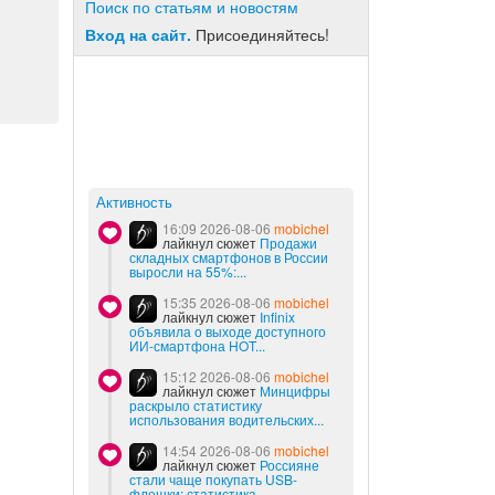
Поиск по статьям и новостям
Вход на сайт.
Присоединяйтесь!
Активность
16:09 2026-08-06
mobichel
лайкнул сюжет
Продажи
складных смартфонов в России
выросли на 55%:...
15:35 2026-08-06
mobichel
лайкнул сюжет
Infinix
объявила о выходе доступного
ИИ-смартфона HOT...
15:12 2026-08-06
mobichel
лайкнул сюжет
Минцифры
раскрыло статистику
использования водительских...
14:54 2026-08-06
mobichel
лайкнул сюжет
Россияне
стали чаще покупать USB-
флешки: статистика...