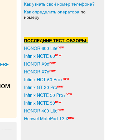
Как узнать свой номер телефона?
Как о
пределить оператора
по
номеру
ПОСЛЕДНИЕ ТЕСТ-ОБЗОРЫ:
new
HONOR 600 Lite
new
Infinix NOTE 60
new
HONOR X9d
HERE
new
HONOR X7d
new
Infinix HOT 60 Pro+
ом 
new
Infinix GT 30 Pro
new
Infinix NOTE 50 Pro+
new
Infinix NOTE 50
new
HONOR 400 Lite
new
Huawei MatePad 12 X