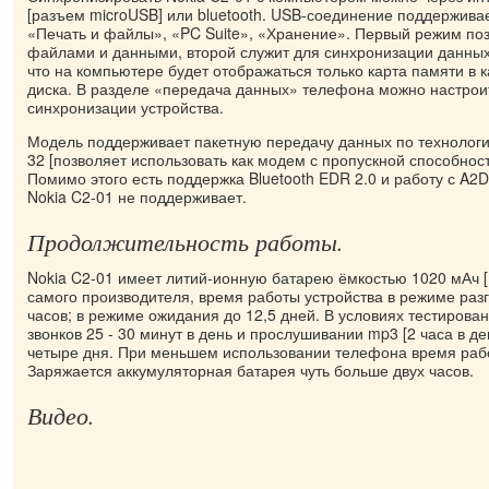
[разъем microUSB] или bluetooth. USB-соединение поддерживае
«Печать и файлы», «PC Suite», «Хранение». Первый режим по
файлами и данными, второй служит для синхронизации данных 
что на компьютере будет отображаться только карта памяти в 
диска. В разделе «передача данных» телефона можно настро
синхронизации устройства.
Модель поддерживает пакетную передачу данных по технолог
32 [позволяет использовать как модем с пропускной способност
Помимо этого есть поддержка Bluetooth EDR 2.0 и работу с A
Nokia C2-01 не поддерживает.
Продолжительность работы.
Nokia C2-01 имеет литий-ионную батарею ёмкостью 1020 мАч 
самого производителя, время работы устройства в режиме разг
часов; в режиме ожидания до 12,5 дней. В условиях тестирова
звонков 25 - 30 минут в день и прослушивании mp3 [2 часа в д
четыре дня. При меньшем использовании телефона время раб
Заряжается аккумуляторная батарея чуть больше двух часов.
Видео.