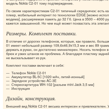
модель Nokia C2-01 тому подтверждение.
По своим характеристикам C2-01 типичный середнячок: есть к
плеер, мобильный интернет по технологии EDGE [можно исполь
модема], расширяемая память до 32 Гб. Цена в 3500 – 4000 ру
кажется завышенной. Но чем ещё может похвастать эта элега
Размеры. Комплект поставки.
В отличие от дорогих телефонов, которые, как правило, больши
01 имеет небольшой размер 109,6x46,9x15,3 мм и вес 89 грам
держать в руках, он достаточно миниатюрен. Носить телефон 
брюк и узких штанов не проблема. А благодаря пластику задн
не выскальзывает из рук.
Комплект поставки включает в себя:
Телефон Nokia С2-01
Аккумулятор BL-5С [1020 мАч, литий-ионный]
Зарядное устройство AC-3E
Стереогартитура WH-102 [разъем mini Jack 3,5 мм]
Инструкция
Дизайн, конструкция.
Внешний вид Nokia С2-01 весьма интересен и привлекателен.