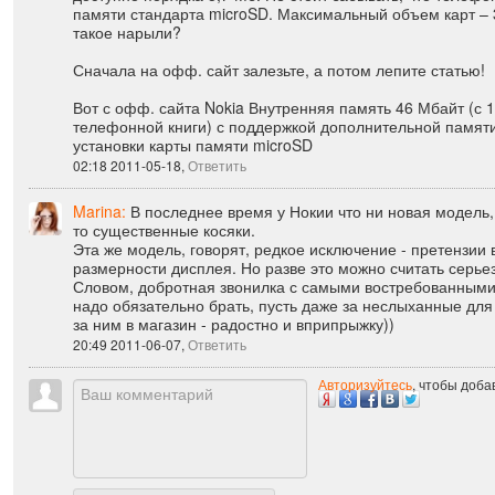
Вася:
Nokia C2-01 обладает 9 Мб встроенной памяти. Пр
доступно порядка 8,7 Мб. Не стоит забывать, что телеф
памяти стандарта microSD. Максимальный объем карт – 3
такое нарыли?
Сначала на офф. сайт залезьте, а потом лепите статью!
Вот с офф. сайта Nokia Внутренняя память 46 Мбайт (с 
телефонной книги) с поддержкой дополнительной памяти 
установки карты памяти microSD
02:18 2011-05-18,
Ответить
Marina:
В последнее время у Нокии что ни новая модель,
то существенные косяки.
Эта же модель, говорят, редкое исключение - претензии 
размерности дисплея. Но разве это можно считать серье
Словом, добротная звонилка с самыми востребованным
надо обязательно брать, пусть даже за неслыханные для
за ним в магазин - радостно и вприпрыжку))
20:49 2011-06-07,
Ответить
Авторизуйтесь
, чтобы доб