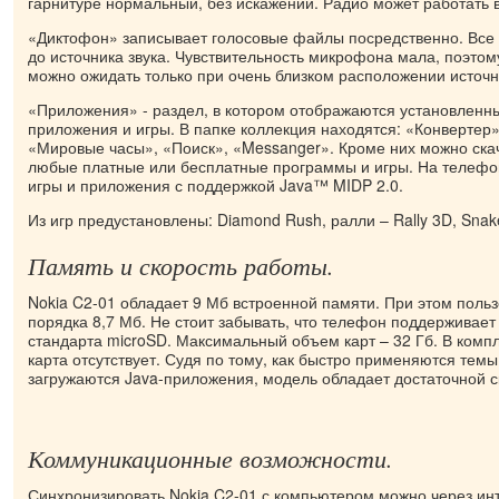
гарнитуре нормальный, без искажений. Радио может работать
«Диктофон» записывает голосовые файлы посредственно. Все 
до источника звука. Чувствительность микрофона мала, поэтому
можно ожидать только при очень близком расположении источни
«Приложения» - раздел, в котором отображаются установленны
приложения и игры. В папке коллекция находятся: «Конвертер»
«Мировые часы», «Поиск», «Messanger». Кроме них можно скач
любые платные или бесплатные программы и игры. На телефо
игры и приложения с поддержкой Java™ MIDP 2.0.
Из игр предустановлены: Diamond Rush, ралли – Rally 3D, Snake
Память и скорость работы.
Nokia C2-01 обладает 9 Мб встроенной памяти. При этом поль
порядка 8,7 Мб. Не стоит забывать, что телефон поддерживает
стандарта microSD. Максимальный объем карт – 32 Гб. В комп
карта отсутствует. Судя по тому, как быстро применяются те
загружаются Java-приложения, модель обладает достаточной с
Коммуникационные возможности.
Синхронизировать Nokia C2-01 с компьютером можно через и