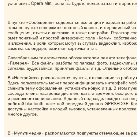
установить Opera Mini, если вы будете пользоваться интернето
В пункте «Сообщения» содержатся все опции и варианты работ
этом же пункте содержится почтовый клиент, интерактивный ча
сообщения, отчеты о доставке, а также настройки. Редактор с
омет понятный и простой интерфейс: поле «Кому», собственн
и вложения, в роли которых могут выступать видеоклип, изобр
заметка календаря, визитная карточка и т.п.
Своеобразным тематическим обозревателем памяти телефона 
«Галерея». Все файлы разбиты по папкам: фото, видеоклипы, 
сигналы, аудиозаписи, принятые файлы и т.д. Отдельно отобра
В «Настройках» располагаются пункты, отвечающие за работу
Здесь пользователь может персонифицировать интерфейс моб
сменить тему оформления, установить новую и т.д. В этом пун
сосредоточены настройки дисплея, даты и времени, быстрого 
и резервного копирования. В данный подраздел входят все опц
работой bluetooth, пакетной передачей данных GPRSEDGE. Кро
доступны настройки мелодий вызовов, установленных приложен
многое другое.
В «Мультимедиа» располагаются подпункты отвечающие за ра