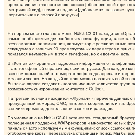
представления главного меню: список [обыкновенный горизонт
[матричный вид], значки и подписи [добавляется название пунк
[вертикальная с полосой прокрутки].
На первом месте главного меню Nokia C2-01 находится «Орган
самые необходимые для любого человека функции, такие как б
всевозможные напоминания, калькулятор с расширенными воз
секундомер с записью 20 промежуточных параметров и пункт «
показался неуместным в этом телефоне, но он всё-таки есть.
В «Контактах» хранится подробная информация о телефонных
– это телефонный справочник, если по-русски. Для каждого кон
всевозможных полей от номера телефона до адреса в интерне
мелодии звонка. На каждый контакт можно назначать свой звоно
Вы также вправе создавать неограниченное количество групп п
возможность синхронизации контактов с Outlook.
На третьей позиции находится «Журнал» - перечень данных о 
пропущенный номерах, СМС, интернет-соединениях и т.п. Зде
счетчики времени, длительности звонков и расходов.
По умолчанию на Nokia C2-01 установлен стандартный браузер
полноценная поддержка WAP-ресурсов и множество новых фун
панель с часто используемыми функциями: список ссылок на 
отображение карты, перезагрузка страницы и поиск. Мы бы вс