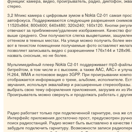
функции: камера, видео, проигрыватель, радио, диктофон, эк
стерео.
3,2 Мпикс камера с цифровым зумом в Nokia C2-01 самая прос
автофокуса. Поддерживаются следующие разрешения снимков:
11520х864; 800x600; 640x480; 320x240; 160x120. Кнопки регул
отвечают за приближение/удаление изображения. Качество фо
выше среднего. Они получаются слегка выцветшими, зашумле
оттенком в темных местах. На улице можно получить более ме
вот в тенистом помещении получаемые фото оставляют желать
позволяет записывать видео с разрешением 176х144 и 128х96
назвать сносным, но не более.
Мультимедийный плеер Nokia C2-01 поддерживает mp3-файлы
битрейтом, в том числе и с высоким, а также AAC, AAC+ и улу
H.264, WMA и потоковое видео 3GPP. При проигрывании компо
отображается информация о треке, альбоме, исполнителе. Ест
звучания, используя эквалайзер и расширенные стереообразы.
выбрать свою тему оформления приложения, загрузив их из Ин
Проигрыватель можно свернуть и продолжать работать с друг
Радио работает только при подключенной гарнитуре, она же сл
Интерфейс приложения достаточно прост, предусмотрен ручно
поиск радиостанций. Радио может быть выставлено в качестве 
забудьте подключить гарнитуру. Возможности записи радиопере