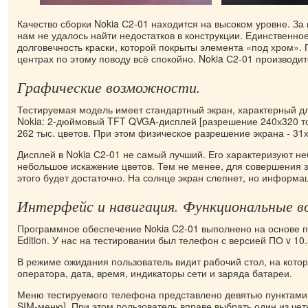
Качество сборки Nokia С2-01 находится на высоком уровне. За
нам не удалось найти недостатков в конструкции. Единственн
долговечность краски, которой покрыты элемента «под хром». 
центрах по этому поводу всё спокойно. Nokia С2-01 производит
Графические возможности.
Тестируемая модель имеет стандартный экран, характерный 
Nokia: 2-дюймовый TFT QVGA-дисплей [разрешение 240х320 т
262 тыс. цветов. При этом физическое разрешение экрана - 31
Дисплей в Nokia С2-01 не самый лучший. Его характеризуют н
небольшое искажение цветов. Тем не менее, для совершения з
этого будет достаточно. На солнце экран слепнет, но информа
Интерфейс и навигация. Функциональные 
Программное обеспечение Nokia C2-01 выполнено на основе 
Edition. У нас на тестировании был телефон с версией ПО v 10
В режиме ожидания пользователь видит рабочий стол, на кото
оператора, дата, время, индикаторы сети и заряда батареи.
Меню тестируемого телефона представлено девятью пунктами 
SIM-меню]. При этом пользователь вправе выбрать один из че