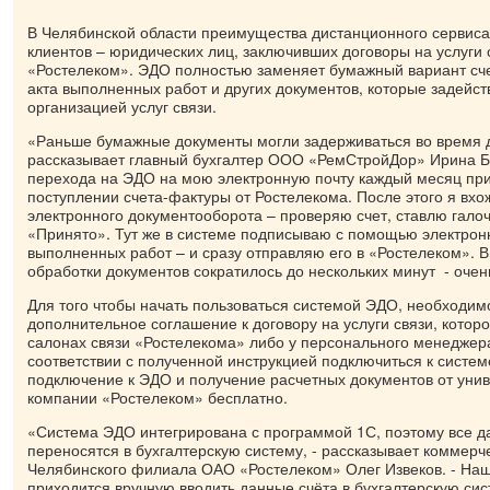
В Челябинской области преимущества дистанционного сервиса
клиентов – юридических лиц, заключивших договоры на услуги 
«Ростелеком». ЭДО полностью заменяет бумажный вариант сче
акта выполненных работ и других документов, которые задейс
организацией услуг связи.
«Раньше бумажные документы могли задерживаться во время д
рассказывает главный бухгалтер ООО «РемСтройДор» Ирина Б
перехода на ЭДО на мою электронную почту каждый месяц пр
поступлении счета-фактуры от Ростелекома. После этого я вхо
электронного документооборота – проверяю счет, ставлю галоч
«Принято». Тут же в системе подписываю с помощью электрон
выполненных работ – и сразу отправляю его в «Ростелеком». В
обработки документов сократилось до нескольких минут - очен
Для того чтобы начать пользоваться системой ЭДО, необходим
дополнительное соглашение к договору на услуги связи, кото
салонах связи «Ростелекома» либо у персонального менеджера
соответствии с полученной инструкцией подключиться к систем
подключение к ЭДО и получение расчетных документов от уни
компании «Ростелеком» бесплатно.
«Система ЭДО интегрирована с программой 1С, поэтому все д
переносятся в бухгалтерскую систему, - рассказывает коммерч
Челябинского филиала ОАО «Ростелеком» Олег Извеков. - На
приходится вручную вводить данные счёта в бухгалтерскую сис