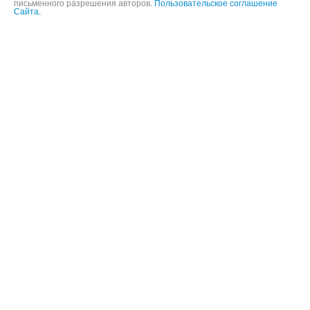
Информация и фотографии, представленные на данном сайте не
могут быть использованы в целях публичного воспроизведения без
письменного разрешения авторов.
Пользовательское соглашение
Сайта.