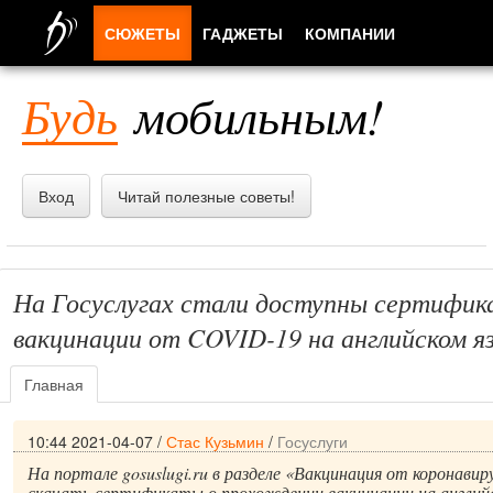
СЮЖЕТЫ
ГАДЖЕТЫ
КОМПАНИИ
ЛЮДИ
Будь
мобильным!
ПРИЛОЖЕНИЯ
Вход
Читай полезные советы!
На Госуслугах стали доступны сертифик
вакцинации от COVID-19 на английском я
Главная
10:44 2021-04-07
/
Стас Кузьмин
/
Госуслуги
На портале gosuslugi.ru в разделе «Вакцинация от коронави
скачать сертификаты о прохождении вакцинации на английс