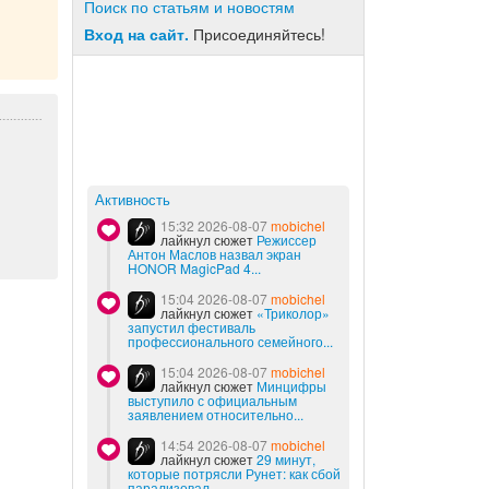
Поиск по статьям и новостям
Вход на сайт.
Присоединяйтесь!
Активность
15:32 2026-08-07
mobichel
лайкнул сюжет
Режиссер
Антон Маслов назвал экран
HONOR MagicPad 4...
15:04 2026-08-07
mobichel
лайкнул сюжет
«Триколор»
запустил фестиваль
профессионального семейного...
15:04 2026-08-07
mobichel
лайкнул сюжет
Минцифры
выступило с официальным
заявлением относительно...
14:54 2026-08-07
mobichel
лайкнул сюжет
29 минут,
которые потрясли Рунет: как сбой
парализовал...