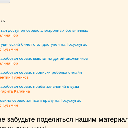
/ 6
стал доступен сервис электронных больничных
елина Гор
уднческий билет стал доступен на Госуслугах
с Кузьмин
заработал сервис выплат на детей-школьников
елина Гор
заработал сервис прописки ребёнка онлайн
ентин Гуренков
заработал сервис приём заявлений в вузы
гарита Каплина
ило сервис записи к врачу на Госуслугах
с Кузьмин
не забудьте поделиться нашим материал