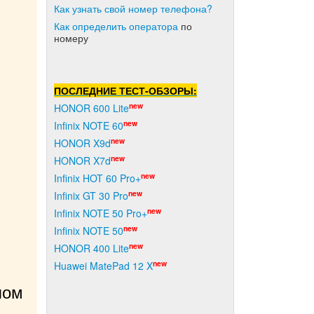
Как узнать свой номер телефона?
Как о
пределить оператора
по
номеру
ПОСЛЕДНИЕ ТЕСТ-ОБЗОРЫ:
new
HONOR 600 Lite
new
Infinix NOTE 60
new
HONOR X9d
new
HONOR X7d
new
Infinix HOT 60 Pro+
new
Infinix GT 30 Pro
new
Infinix NOTE 50 Pro+
new
Infinix NOTE 50
new
HONOR 400 Lite
new
Huawei MatePad 12 X
ом 