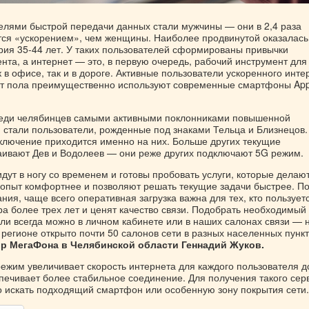
лями быстрой передачи данных стали мужчины — они в 2,4 раза
тся «ускорением», чем женщины. Наиболее продвинутой оказалась
ория 35-44 лет. У таких пользователей сформированы привычки
нта, а интернет — это, в первую очередь, рабочий инструмент для
 в офисе, так и в дороге. Активные пользователи ускоренного инте
от пола преимущественно используют современные смартфоны App
реди челябинцев самыми активными поклонниками повышенной
и стали пользователи, рожденные под знаками Тельца и Близнецов.
ключение приходится именно на них. Больше других текущие
аивают Дев и Водолеев — они реже других подключают 5G режим.
ут в ногу со временем и готовы пробовать услуги, которые делаю
 опыт комфортнее и позволяют решать текущие задачи быстрее. П
ия, чаще всего оперативная загрузка важна для тех, кто пользует
а более трех лет и ценят качество связи. Подобрать необходимый
ли всегда можно в личном кабинете или в наших салонах связи — 
регионе открыто почти 50 салонов сети в разных населенных пункт
р МегаФона в Челябинской области Геннадий Жуков.
режим увеличивает скорость интернета для каждого пользователя д
спечивает более стабильное соединение. Для получения такого сер
о искать подходящий смартфон или особенную зону покрытия сети.