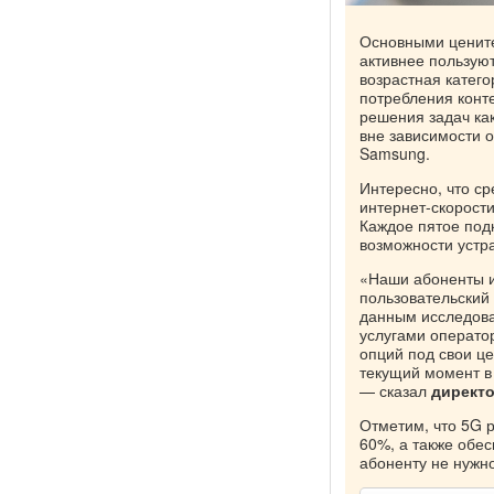
Основными цените
активнее пользую
возрастная катег
потребления конте
решения задач как
вне зависимости 
Samsung.
Интересно, что с
интернет-скорост
Каждое пятое под
возможности устр
«Наши абоненты ид
пользовательский
данным исследован
услугами оператор
опций под свои це
текущий момент в 
— сказал
директо
Отметим, что 5G 
60%, а также обе
абоненту не нужн