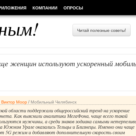
РИЛОЖЕНИЯ
КОМПАНИИ
ОПРОСЫ
ным!
Читай полезные советы!
е женщин используют ускоренный мобил
/
Виктор Моор
/
Мобильный Челябинск
кой области поддержали общероссийский тренд на ускорение
рнета. Как выяснили аналитики МегаФона, чаще всего такой
льзуются мужчины, а среди знаков зодиака самыми нетерпели
на Южном Урале оказались Тельцы и Близнецы. Именно они чаще
ют 5G режим и добавляют дополнительную скорость своим