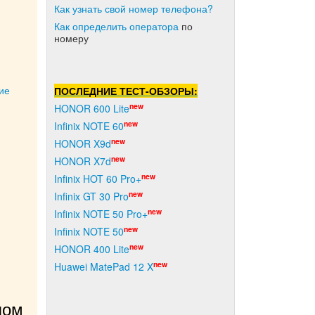
Как узнать свой номер телефона?
Как о
пределить оператора
по
номеру
ие
ПОСЛЕДНИЕ ТЕСТ-ОБЗОРЫ:
new
HONOR 600 Lite
new
Infinix NOTE 60
new
HONOR X9d
new
HONOR X7d
new
Infinix HOT 60 Pro+
new
Infinix GT 30 Pro
new
Infinix NOTE 50 Pro+
new
Infinix NOTE 50
new
HONOR 400 Lite
new
Huawei MatePad 12 X
ом 