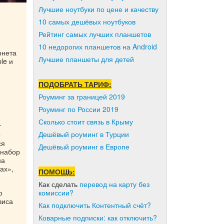
Лучшие ноутбуки по цене и качеству
10 самых дешёвых ноутбуков
Рейтинг самых лучших планшетов
10 недорогих планшетов на Android
рнета
Лучшие планшеты для детей
le и
ПОДОБРАТЬ ТАРИФ:
Роуминг за границей 2019
Роуминг по России 2019
Сколько стоит связь в Крыму
т
Дешёвый роуминг в Турции
о
ся
Дешёвый роуминг в Европе
 набор
на
ах»,
ПОМОЩЬ:
Как сделать
перевод на карту без
комиссии?
о
виса
Как подключить Контентный счёт?
Коварные подписки: как отключить?