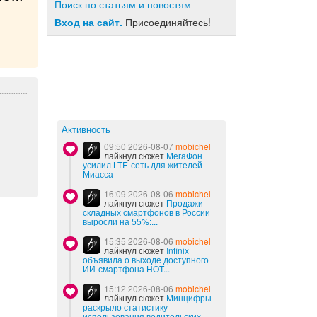
Поиск по статьям и новостям
Вход на сайт.
Присоединяйтесь!
Активность
09:50 2026-08-07
mobichel
лайкнул сюжет
МегаФон
усилил LTE-сеть для жителей
Миасса
16:09 2026-08-06
mobichel
лайкнул сюжет
Продажи
складных смартфонов в России
выросли на 55%:...
15:35 2026-08-06
mobichel
лайкнул сюжет
Infinix
объявила о выходе доступного
ИИ-смартфона HOT...
15:12 2026-08-06
mobichel
лайкнул сюжет
Минцифры
раскрыло статистику
использования водительских...