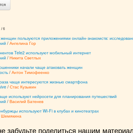
тся
/ 6
женщин пользуются приложениями онлайн-знакомств: исследован
ний
/
Ангелина Гор
нентов Tele2 используют мобильный интернет
ний
/
Никита Светлых
шенники начали чаще атаковать женщин
ость
/
Антон Тимофеенко
 раза чаще интересуются жизнью смартфона
ive
/
Стас Кузьмин
чаще используют нейросети для планирования путешествий
ний
/
Василий Батенев
нбуржцы используют Wi-Fi в клубах и кинотеатрах
 Шемякина
не забудьте поделиться нашим материал