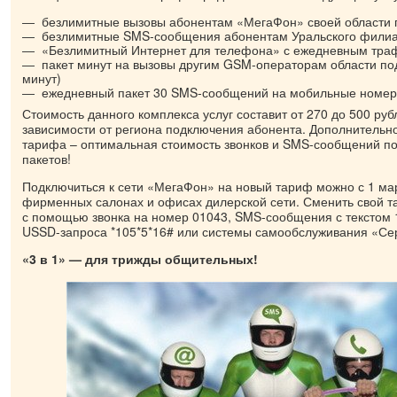
безлимитные вызовы абонентам «МегаФон» своей области
безлимитные SMS-сообщения абонентам Уральского фили
«Безлимитный Интернет для телефона» с ежедневным тра
пакет минут на вызовы другим GSM-операторам области по
минут)
ежедневный пакет 30 SMS-сообщений на мобильные номер
Стоимость данного комплекса услуг составит от 270 до 500 руб
зависимости от региона подключения абонента. Дополнитель
тарифа – оптимальная стоимость звонков и SMS-сообщений п
пакетов!
Подключиться к сети «МегаФон» на новый тариф можно с 1 мар
фирменных салонах и офисах дилерской сети. Сменить свой 
с помощью звонка на номер 01043, SMS-сообщения с текстом 
USSD-запроса *105*5*16# или системы самообслуживания «Се
«3 в 1» — для трижды общительных!