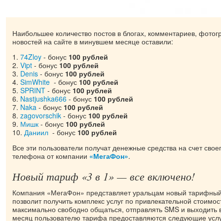
Наибольшее количество постов в блогах, комментариев, фото
новостей на сайте в минувшем месяце оставили:
1.
74Zloy
- бонус
100 рублей
2.
Vipt
- бонус
100 рублей
3.
Denis
- бонус
100 рублей
4.
SimWhite
- бонус
100 рублей
5.
SPRINT
- бонус
100 рублей
6.
Nastjushka666
- бонус
100 рублей
7.
Naka
- бонус
100 рублей
8.
zagovorschik
- бонус
100 рублей
9.
Мишк
- бонус
100 рублей
10.
Даниил
- бонус
100 рублей
Все эти пользователи получат денежные средства на счет свое
телефона от компании
«МегаФон»
.
Новый тариф «3 в 1» — все включено!
Компания «МегаФон» представляет уральцам новый тарифны
позволит получить комплекс услуг по привлекательной стоимос
максимально свободно общаться, отправлять SMS и выходить 
месяц пользователю тарифа предоставляются следующие услу