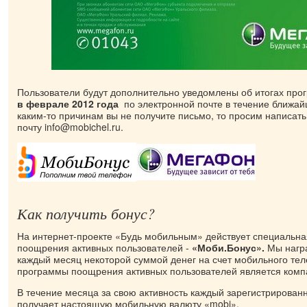
Пользователи будут дополнительно уведомлены об итогах пр
в феврале 2012 года
по электронной почте в течение ближай
каким-то причинам вы не получите письмо, то просим написат
почту info@mobichel.ru.
Как получить бонус?
На интернет-проекте «Будь мобильным» действует специальн
поощрения активных пользователей -
«Моби.Бонус».
Мы нагр
каждый месяц некоторой суммой денег на счет мобильного те
программы поощрения активных пользователей является ком
В течение месяца за свою активность каждый зарегистрирован
получает настоящую мобильную валюту «mobi».