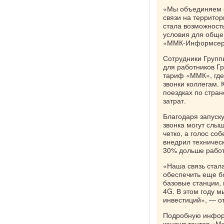
«Мы объединяем с
связи на террито
стала возможност
условия для обще
«ММК-Информсер
Сотрудники Групп
для работников Г
тариф «ММК», где
звонки коллегам. 
поездках по стра
затрат.
Благодаря запуск
звонка могут слы
четко, а голос со
внедрил техничес
30% дольше работ
«Наша связь стала
обеспечить еще б
базовые станции, 
4G. В этом году м
инвестиций», — о
Подробную информ
консультантов «М