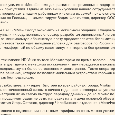
вои усилия с «МегаФоном» для развития современных стандарто
рии присутствия. Одним из важнейших условий нашего сотрудничес
ь предоставить нашим работникам и членам их семей привлекател
ния по России», — комментирует Вадим Феоктистов, директор ОО
вис».
ы ПАО «ММК» смогут экономить на мобильном общении. Специал
руппы и их родственников оператор разработал одноименный льго
 за минимальную абонентскую плату предоставляются безлимитн
Клиентов также ждут выгодные условия для разговоров по России и 
не, комфортный по объему пакет минут и интернета без дополните
у технологии HD-Voice жители Магнитогорска во время телефонного
шать друг друга с меньшими искажениями, звук передается максим
беседника звучит более естественно и многогранно. Также оператор
кое решение, которое позволяет мобильным устройствам горожан 
ать без подзарядки.
 стабильнее, а интернет быстрее во всех районах города. Чтобы
олее качественный сигнал с начала года наши инженеры запустили
настроив их на самую быструю передачу данных – до 75 Мбит/с по
ы продолжим развитие сети, направив на эти цели основной объем
тметил Игорь Остатюк, директор Челябинского отделения «МегаФо
ацию о подключении к льготным тарифам на связь можно уточнит
егаФон».