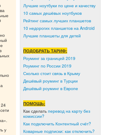
в
Лучшие ноутбуки по цене и качеству
тва
10 самых дешёвых ноутбуков
ьные
О
Рейтинг самых лучших планшетов
10 недорогих планшетов на Android
ьно
Лучшие планшеты для детей
тный
ые
в
ПОДОБРАТЬ ТАРИФ:
льных
Роуминг за границей 2019
Роуминг по России 2019
Сколько стоит связь в Крыму
ально
Дешёвый роуминг в Турции
на
Дешёвый роуминг в Европе
ПОМОЩЬ:
 24
 сети
Как сделать
перевод на карту без
комиссии?
на».
Как подключить Контентный счёт?
ь у
Коварные подписки: как отключить?