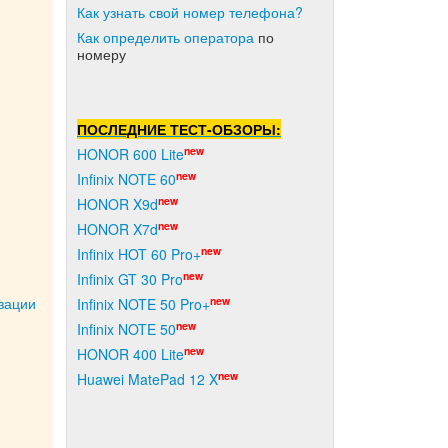
Как узнать свой номер телефона?
Как о
пределить оператора
по
номеру
ПОСЛЕДНИЕ ТЕСТ-ОБЗОРЫ:
new
HONOR 600 Lite
new
Infinix NOTE 60
new
HONOR X9d
new
HONOR X7d
new
Infinix HOT 60 Pro+
new
Infinix GT 30 Pro
new
зации
Infinix NOTE 50 Pro+
new
Infinix NOTE 50
new
HONOR 400 Lite
new
Huawei MatePad 12 X