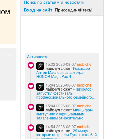
Поиск по статьям и новостям
Вход на сайт.
Присоединяйтесь!
ом 
Активность
15:32 2026-08-07
mobichel
лайкнул сюжет
Режиссер
Антон Маслов назвал экран
HONOR MagicPad 4...
15:04 2026-08-07
mobichel
лайкнул сюжет
«Триколор»
запустил фестиваль
профессионального семейного...
15:04 2026-08-07
mobichel
лайкнул сюжет
Минцифры
выступило с официальным
заявлением относительно...
14:54 2026-08-07
mobichel
лайкнул сюжет
29 минут,
которые потрясли Рунет: как сбой
парализовал...