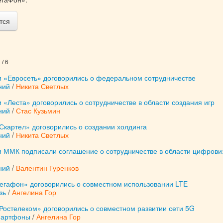
тся
/ 6
и «Евросеть» договорились о федеральном сотрудничестве
ний
/
Никита Светлых
 «Леста» договорились о сотрудничестве в области создания игр
ний
/
Стас Кузьмин
Скартел» договорились о создании холдинга
ний
/
Никита Светлых
и ММК подписали соглашение о сотрудничестве в области цифрови
ний
/
Валентин Гуренков
егафон» договорились о совместном использовании LTE
зь
/
Ангелина Гор
Ростелеком» договорились о совместном развитии сети 5G
мартфоны
/
Ангелина Гор